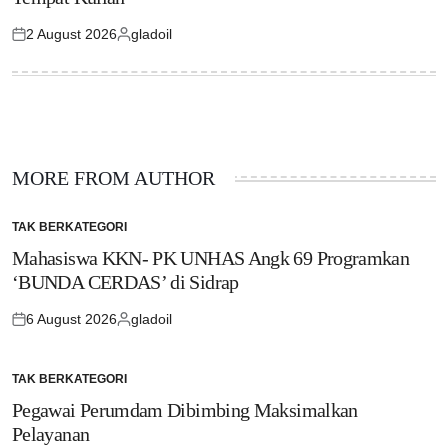
2 August 2026
gladoil
Posted
Posted
on
by
MORE FROM AUTHOR
TAK BERKATEGORI
POSTED
IN
Mahasiswa KKN- PK UNHAS Angk 69 Programkan
‘BUNDA CERDAS’ di Sidrap
6 August 2026
gladoil
Posted
Posted
on
by
TAK BERKATEGORI
POSTED
IN
Pegawai Perumdam Dibimbing Maksimalkan
Pelayanan