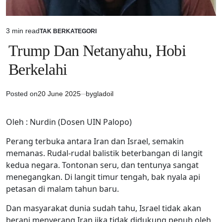
3 min read
TAK BERKATEGORI
Estimated
POSTED
IN
read
Trump Dan Netanyahu, Hobi
time
Berkelahi
Posted on
20 June 2025
by
gladoil
Oleh : Nurdin (Dosen UIN Palopo)
Perang terbuka antara Iran dan Israel, semakin
memanas. Rudal-rudal balistik beterbangan di langit
kedua negara. Tontonan seru, dan tentunya sangat
menegangkan. Di langit timur tengah, bak nyala api
petasan di malam tahun baru.
Dan masyarakat dunia sudah tahu, Israel tidak akan
berani menyerang Iran jika tidak didukung penuh oleh