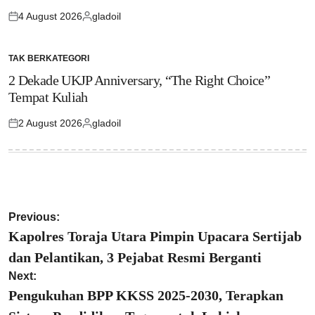
4 August 2026
gladoil
Posted
Posted
on
by
TAK BERKATEGORI
POSTED
IN
2 Dekade UKJP Anniversary, “The Right Choice”
Tempat Kuliah
2 August 2026
gladoil
Posted
Posted
on
by
Post
Previous:
navigation
Kapolres Toraja Utara Pimpin Upacara Sertijab
dan Pelantikan, 3 Pejabat Resmi Berganti
Next:
Pengukuhan BPP KKSS 2025-2030, Terapkan