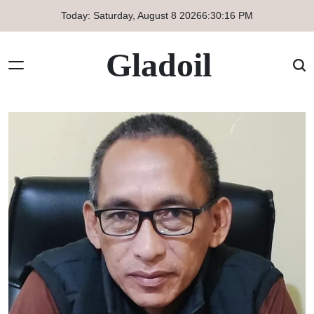
Skip
Today: Saturday, August 8 2026
6
:
30
:
17
PM
to
content
Gladoil