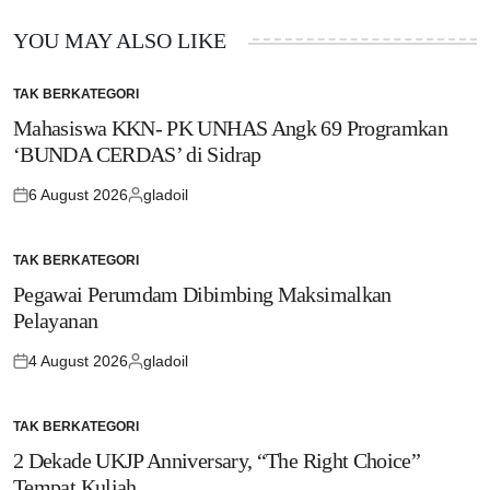
YOU MAY ALSO LIKE
TAK BERKATEGORI
POSTED
IN
Mahasiswa KKN- PK UNHAS Angk 69 Programkan
‘BUNDA CERDAS’ di Sidrap
6 August 2026
gladoil
Posted
Posted
on
by
TAK BERKATEGORI
POSTED
IN
Pegawai Perumdam Dibimbing Maksimalkan
Pelayanan
4 August 2026
gladoil
Posted
Posted
on
by
TAK BERKATEGORI
POSTED
IN
2 Dekade UKJP Anniversary, “The Right Choice”
Tempat Kuliah