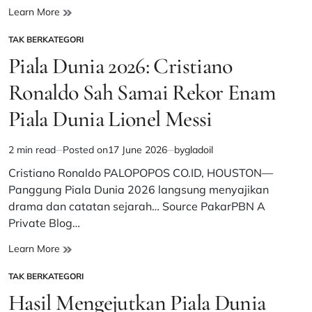
Gema
Learn More
“Ewako!”
TAK BERKATEGORI
di
POSTED
Tanah
IN
Piala Dunia 2026: Cristiano
Papua:
Ketika
Ronaldo Sah Samai Rekor Enam
Tongkonan
Piala Dunia Lionel Messi
dan
Baju
Bodo
2 min read
Posted on
17 June 2026
by
gladoil
Estimated
Sulsel
read
Cristiano Ronaldo ​PALOPOPOS CO.ID, HOUSTON—
“Menghipnotis”
time
Warga
Panggung Piala Dunia 2026 langsung menyajikan
Manokwari
drama dan catatan sejarah… Source PakarPBN A
Private Blog…
Piala
Learn More
Dunia
TAK BERKATEGORI
2026:
POSTED
Cristiano
IN
Hasil Mengejutkan Piala Dunia
Ronaldo