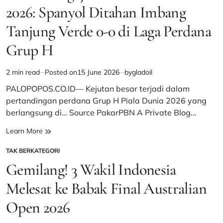
Sah
2026: Spanyol Ditahan Imbang
Samai
Tanjung Verde 0-0 di Laga Perdana
Rekor
Enam
Grup H
Piala
Dunia
Lionel
2 min read
Posted on
15 June 2026
by
gladoil
Estimated
Messi
read
PALOPOPOS.CO.ID— Kejutan besar terjadi dalam
time
pertandingan perdana Grup H Piala Dunia 2026 yang
berlangsung di… Source PakarPBN A Private Blog…
Hasil
Learn More
Mengejutkan
TAK BERKATEGORI
Piala
POSTED
Dunia
IN
Gemilang! 3 Wakil Indonesia
2026:
Spanyol
Melesat ke Babak Final Australian
Ditahan
Open 2026
Imbang
Tanjung