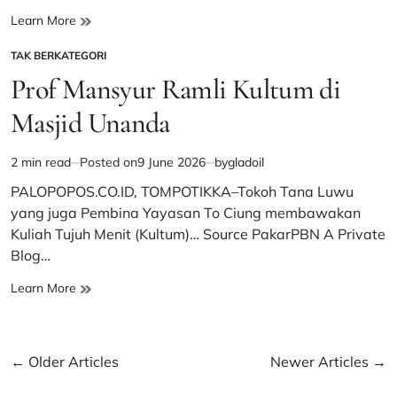
Timnas
Learn More
U19
TAK BERKATEGORI
Indonesia
POSTED
Gagal
IN
Prof Mansyur Ramli Kultum di
ke
Final
Masjid Unanda
Usai
Kalah
2 min read
Posted on
9 June 2026
by
gladoil
Dramatis
Estimated
dari
read
PALOPOPOS.CO.ID, TOMPOTIKKA–Tokoh Tana Luwu
Australia
time
yang juga Pembina Yayasan To Ciung membawakan
Kuliah Tujuh Menit (Kultum)… Source PakarPBN A Private
Blog…
Prof
Learn More
Mansyur
Ramli
Kultum
Posts
←
Older Articles
Newer Articles
→
di
Masjid
navigation