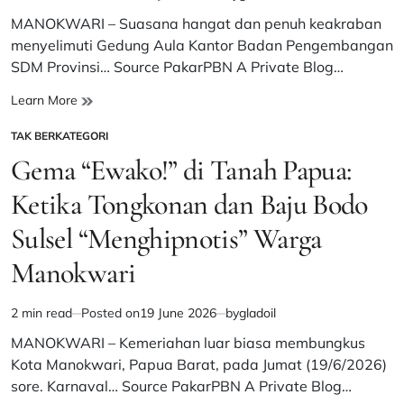
Estimated
read
MANOKWARI – Suasana hangat dan penuh keakraban
time
menyelimuti Gedung Aula Kantor Badan Pengembangan
SDM Provinsi… Source PakarPBN A Private Blog…
Pesparawi
Learn More
Nasional
TAK BERKATEGORI
XIV:
POSTED
Kontingen
IN
Gema “Ewako!” di Tanah Papua:
Sulsel
Disambut
Ketika Tongkonan dan Baju Bodo
Hangat
Sulsel “Menghipnotis” Warga
KKSS
dan
Manokwari
IKT
Papua
Barat,
2 min read
Posted on
19 June 2026
by
gladoil
Estimated
Siap
read
MANOKWARI – Kemeriahan luar biasa membungkus
Cetak
time
Kota Manokwari, Papua Barat, pada Jumat (19/6/2026)
Prestasi!
sore. Karnaval… Source PakarPBN A Private Blog…