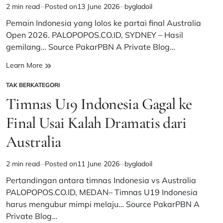
Verde
2 min read
Posted on
13 June 2026
by
gladoil
Estimated
0-
read
Pemain Indonesia yang lolos ke partai final Australia
0
time
di
Open 2026. ​PALOPOPOS.CO.ID, SYDNEY – Hasil
Laga
gemilang… Source PakarPBN A Private Blog…
Perdana
Grup
Gemilang!
Learn More
H
3
TAK BERKATEGORI
Wakil
POSTED
Indonesia
IN
Timnas U19 Indonesia Gagal ke
Melesat
ke
Final Usai Kalah Dramatis dari
Babak
Australia
Final
Australian
Open
2 min read
Posted on
11 June 2026
by
gladoil
Estimated
2026
read
Pertandingan antara timnas Indonesia vs Australia
time
PALOPOPOS.CO.ID, MEDAN– Timnas U19 Indonesia
harus mengubur mimpi melaju… Source PakarPBN A
Private Blog…