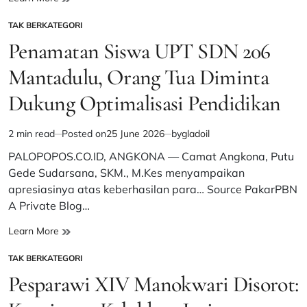
Kreatif
TAK BERKATEGORI
di
POSTED
Era
IN
Penamatan Siswa UPT SDN 206
Digital:
Ketika
Mantadulu, Orang Tua Diminta
Ide
Dukung Optimalisasi Pendidikan
Lebih
Berharga
daripada
2 min read
Posted on
25 June 2026
by
gladoil
Estimated
Modal
read
PALOPOPOS.CO.ID, ANGKONA — Camat Angkona, Putu
time
Gede Sudarsana, SKM., M.Kes menyampaikan
apresiasinya atas keberhasilan para… Source PakarPBN
A Private Blog…
Penamatan
Learn More
Siswa
TAK BERKATEGORI
UPT
POSTED
SDN
IN
Pesparawi XIV Manokwari Disorot:
206
Mantadulu,