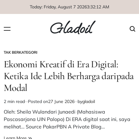
Skip
Today: Friday, August 7 2026
3
:
32
:
12
AM
to
content
Gladoil
TAK BERKATEGORI
POSTED
IN
Ekonomi Kreatif di Era Digital:
Ketika Ide Lebih Berharga daripada
Modal
2 min read
Posted on
27 June 2026
by
gladoil
Estimated
read
Oleh: Sheila Wulandari Junaedi (Mahasiswa
time
Pascasarjana UIN Palopo) Di ERA digital saat ini, saya
melihat… Source PakarPBN A Private Blog…
Ekonomi
Learn More