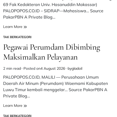
time
69 Fak Kedokteran Univ. Hasanuddin Makassar)
PALOPOPOS.CO.ID – SIDRAP—Mahasiswa… Source
PakarPBN A Private Blog…
Mahasiswa
Learn More
KKN-
TAK BERKATEGORI
PK
POSTED
UNHAS
IN
Pegawai Perumdam Dibimbing
Angk
69
Maksimalkan Pelayanan
Programkan
‘BUNDA
2 min read
Posted on
4 August 2026
by
gladoil
CERDAS’
Estimated
di
read
PALOPOPOS.CO.ID, MALILI — Perusahaan Umum
Sidrap
time
Daerah Air Minum (Perumdam) Waemami Kabupaten
Luwu Timur kembali menggelar… Source PakarPBN A
Private Blog…
Pegawai
Learn More
Perumdam
TAK BERKATEGORI
Dibimbing