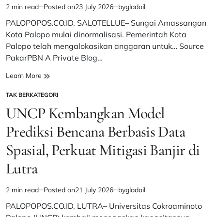
UMB
2 min read
Posted on
23 July 2026
by
gladoil
Estimated
Palopo
read
PALOPOPOS.CO.ID, SALOTELLUE– Sungai Amassangan
di
time
Atas
Kota Palopo mulai dinormalisasi. Pemerintah Kota
Standar
Palopo telah mengalokasikan anggaran untuk… Source
PakarPBN A Private Blog…
Normalisasi
Learn More
Sungai
TAK BERKATEGORI
Amassangan
POSTED
Telan
IN
UNCP Kembangkan Model
Rp339
Juta,
Prediksi Bencana Berbasis Data
Langkah
Spasial, Perkuat Mitigasi Banjir di
Pemkot
Antisipasi
Lutra
Banjir
2 min read
Posted on
21 July 2026
by
gladoil
Estimated
read
PALOPOPOS.CO.ID, LUTRA– Universitas Cokroaminoto
time