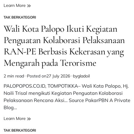
Difungsikan
Sepanjang
Learn More
Januari-
TAK BERKATEGORI
Mei,
POSTED
126.000
IN
Wali Kota Palopo Ikuti Kegiatan
Pekerja
PHK
Penguatan Kolaborasi Pelaksanaan
RAN-PE Berbasis Kekerasan yang
Mengarah pada Terorisme
2 min read
Posted on
27 July 2026
by
gladoil
Estimated
read
PALOPOPOS.CO.ID, TOMPOTIKKA– Wali Kota Palopo, Hj.
time
Naili Trisal mengikuti Kegiatan Penguatan Kolaborasi
Pelaksanaan Rencana Aksi… Source PakarPBN A Private
Blog…
Wali
Learn More
Kota
TAK BERKATEGORI
Palopo
POSTED