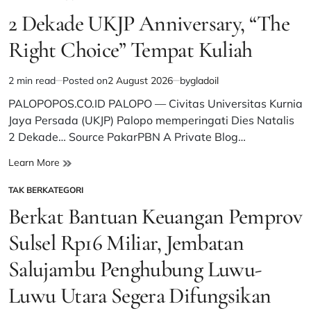
POSTED
Maksimalkan
IN
2 Dekade UKJP Anniversary, “The
Pelayanan
Right Choice” Tempat Kuliah
2 min read
Posted on
2 August 2026
by
gladoil
Estimated
read
PALOPOPOS.CO.ID PALOPO — Civitas Universitas Kurnia
time
Jaya Persada (UKJP) Palopo memperingati Dies Natalis
2 Dekade… Source PakarPBN A Private Blog…
2
Learn More
Dekade
TAK BERKATEGORI
UKJP
POSTED
Anniversary,
IN
Berkat Bantuan Keuangan Pemprov
“The
Right
Sulsel Rp16 Miliar, Jembatan
Choice”
Salujambu Penghubung Luwu-
Tempat
Kuliah
Luwu Utara Segera Difungsikan