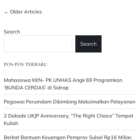
Pria
Posts
←
Older Articles
Dicegah?
Kapan
navigation
Terjadinya?
Search
Berikut
Penjelasannya
Search
POS-POS TERBARU
Mahasiswa KKN- PK UNHAS Angk 69 Programkan
‘BUNDA CERDAS’ di Sidrap
Pegawai Perumdam Dibimbing Maksimalkan Pelayanan
2 Dekade UKJP Anniversary, “The Right Choice” Tempat
Kuliah
Berkat Bantuan Keuangan Pemprov Sulsel Rp16 Miliar,