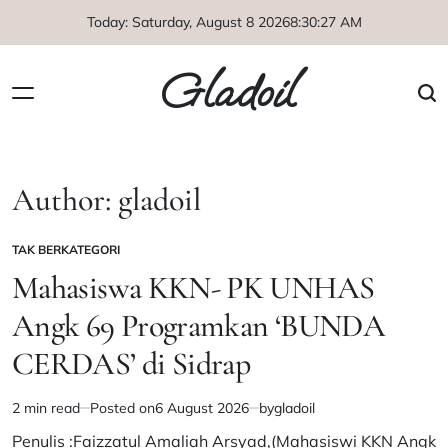
Skip
Today: Saturday, August 8 2026
8
:
30
:
27
AM
to
content
Gladoil
Author:
gladoil
TAK BERKATEGORI
POSTED
IN
Mahasiswa KKN- PK UNHAS
Angk 69 Programkan ‘BUNDA
CERDAS’ di Sidrap
2 min read
Posted on
6 August 2026
by
gladoil
Estimated
read
Penulis :Faizzatul Amaliah Arsyad,(Mahasiswi KKN Angk