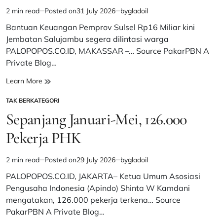
2 min read
Posted on
31 July 2026
by
gladoil
Estimated
read
Bantuan Keuangan Pemprov Sulsel Rp16 Miliar kini
time
Jembatan Salujambu segera dilintasi warga
PALOPOPOS.CO.ID, MAKASSAR –… Source PakarPBN A
Private Blog…
Berkat
Learn More
Bantuan
TAK BERKATEGORI
Keuangan
POSTED
Pemprov
IN
Sepanjang Januari-Mei, 126.000
Sulsel
Rp16
Pekerja PHK
Miliar,
Jembatan
2 min read
Posted on
29 July 2026
by
gladoil
Salujambu
Estimated
Penghubung
read
PALOPOPOS.CO.ID, JAKARTA– Ketua Umum Asosiasi
Luwu-
time
Pengusaha Indonesia (Apindo) Shinta W Kamdani
Luwu
mengatakan, 126.000 pekerja terkena… Source
Utara
PakarPBN A Private Blog…
Segera