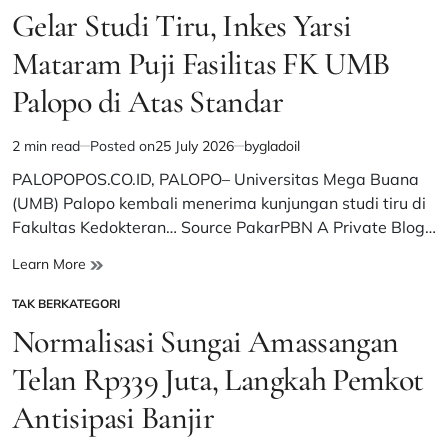
Ikuti
IN
Gelar Studi Tiru, Inkes Yarsi
Kegiatan
Penguatan
Mataram Puji Fasilitas FK UMB
Kolaborasi
Palopo di Atas Standar
Pelaksanaan
RAN-
PE
2 min read
Posted on
25 July 2026
by
gladoil
Estimated
Berbasis
read
PALOPOPOS.CO.ID, PALOPO– Universitas Mega Buana
Kekerasan
time
yang
(UMB) Palopo kembali menerima kunjungan studi tiru di
Mengarah
Fakultas Kedokteran… Source PakarPBN A Private Blog…
pada
Terorisme
Gelar
Learn More
Studi
TAK BERKATEGORI
Tiru,
POSTED
Inkes
IN
Normalisasi Sungai Amassangan
Yarsi
Mataram
Telan Rp339 Juta, Langkah Pemkot
Puji
Antisipasi Banjir
Fasilitas
FK