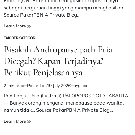
Palopo (UNCP) kembali menegaskan kapasitasnya
sebagai perguruan tinggi yang mampu menghasilkan…
Source PakarPBN A Private Blog…
UNCP
Learn More
Kembangkan
TAK BERKATEGORI
Model
POSTED
Prediksi
IN
Bisakah Andropause pada Pria
Bencana
Berbasis
Dicegah? Kapan Terjadinya?
Data
Berikut Penjelasannya
Spasial,
Perkuat
Mitigasi
2 min read
Posted on
19 July 2026
by
gladoil
Estimated
Banjir
read
Pria Lanjut Usia (Ilustrasi) PALOPOPOS.CO.ID, JAKARTA
di
time
Lutra
— Banyak orang mengenal menopause pada wanita,
namun tidak… Source PakarPBN A Private Blog…
Bisakah
Learn More
Andropause
pada