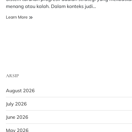
time
menang atau kalah. Dalam konteks judi…
Cara
Learn More
menggunakan
sistem
taruhan
progresif
dalam
roulette
online
ARSIP
August 2026
July 2026
June 2026
May 2026