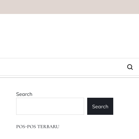
Search
Search
POS-POS TERBARU