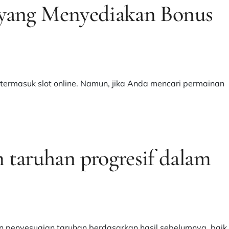
i yang Menyediakan Bonus
, termasuk slot online. Namun, jika Anda mencari permainan
 taruhan progresif dalam
an penyesuaian taruhan berdasarkan hasil sebelumnya, baik 