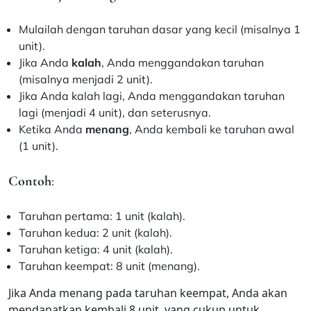
Mulailah dengan taruhan dasar yang kecil (misalnya 1
unit).
Jika Anda
kalah
, Anda menggandakan taruhan
(misalnya menjadi 2 unit).
Jika Anda kalah lagi, Anda menggandakan taruhan
lagi (menjadi 4 unit), dan seterusnya.
Ketika Anda
menang
, Anda kembali ke taruhan awal
(1 unit).
Contoh
:
Taruhan pertama: 1 unit (kalah).
Taruhan kedua: 2 unit (kalah).
Taruhan ketiga: 4 unit (kalah).
Taruhan keempat: 8 unit (menang).
Jika Anda menang pada taruhan keempat, Anda akan
mendapatkan kembali 8 unit, yang cukup untuk