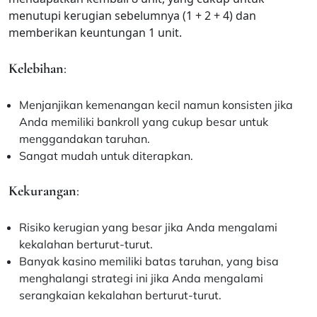
menutupi kerugian sebelumnya (1 + 2 + 4) dan
memberikan keuntungan 1 unit.
Kelebihan
:
Menjanjikan kemenangan kecil namun konsisten jika
Anda memiliki bankroll yang cukup besar untuk
menggandakan taruhan.
Sangat mudah untuk diterapkan.
Kekurangan
:
Risiko kerugian yang besar jika Anda mengalami
kekalahan berturut-turut.
Banyak kasino memiliki batas taruhan, yang bisa
menghalangi strategi ini jika Anda mengalami
serangkaian kekalahan berturut-turut.