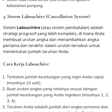
kekalahan panjang.
3. Sistem Labouchère (Cancellation System)
Sistem
Labouchère
(atau sistem pembatalan) adalah
strategi progresif yang lebih kompleks, di mana Anda
membuat urutan angka dan menambahkan angka
pertama dan terakhir dalam urutan tersebut untuk
menentukan jumlah taruhan Anda.
Cara Kerja Labouchère
:
Tentukan jumlah keuntungan yang ingin Anda capai
(misalnya 10 unit).
Buat urutan angka yang totalnya sesuai dengan
jumlah keuntungan yang Anda inginkan (misalnya 1, 2,
3, 4).
Taruhan Anda adalah jumlah dari angka pertama dan