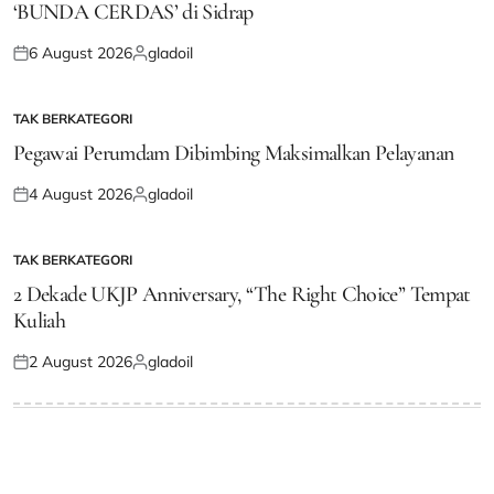
‘BUNDA CERDAS’ di Sidrap
6 August 2026
gladoil
Posted
Posted
on
by
TAK BERKATEGORI
POSTED
IN
Pegawai Perumdam Dibimbing Maksimalkan Pelayanan
4 August 2026
gladoil
Posted
Posted
on
by
TAK BERKATEGORI
POSTED
IN
2 Dekade UKJP Anniversary, “The Right Choice” Tempat
Kuliah
2 August 2026
gladoil
Posted
Posted
on
by