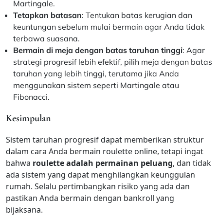
Martingale.
Tetapkan batasan
: Tentukan batas kerugian dan
keuntungan sebelum mulai bermain agar Anda tidak
terbawa suasana.
Bermain di meja dengan batas taruhan tinggi
: Agar
strategi progresif lebih efektif, pilih meja dengan batas
taruhan yang lebih tinggi, terutama jika Anda
menggunakan sistem seperti Martingale atau
Fibonacci.
Kesimpulan
Sistem taruhan progresif dapat memberikan struktur
dalam cara Anda bermain roulette online, tetapi ingat
bahwa
roulette adalah permainan peluang
, dan tidak
ada sistem yang dapat menghilangkan keunggulan
rumah. Selalu pertimbangkan risiko yang ada dan
pastikan Anda bermain dengan bankroll yang
bijaksana.