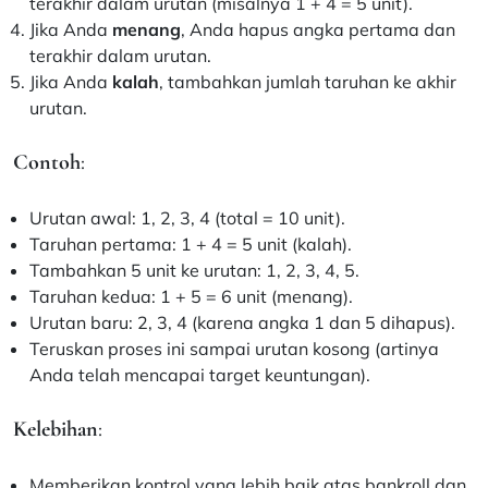
terakhir dalam urutan (misalnya 1 + 4 = 5 unit).
Jika Anda
menang
, Anda hapus angka pertama dan
terakhir dalam urutan.
Jika Anda
kalah
, tambahkan jumlah taruhan ke akhir
urutan.
Contoh
:
Urutan awal: 1, 2, 3, 4 (total = 10 unit).
Taruhan pertama: 1 + 4 = 5 unit (kalah).
Tambahkan 5 unit ke urutan: 1, 2, 3, 4, 5.
Taruhan kedua: 1 + 5 = 6 unit (menang).
Urutan baru: 2, 3, 4 (karena angka 1 dan 5 dihapus).
Teruskan proses ini sampai urutan kosong (artinya
Anda telah mencapai target keuntungan).
Kelebihan
:
Memberikan kontrol yang lebih baik atas bankroll dan