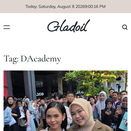
Skip
Today: Saturday, August 8 2026
9
:
00
:
16
PM
to
content
Gladoil
Tag:
DAcademy