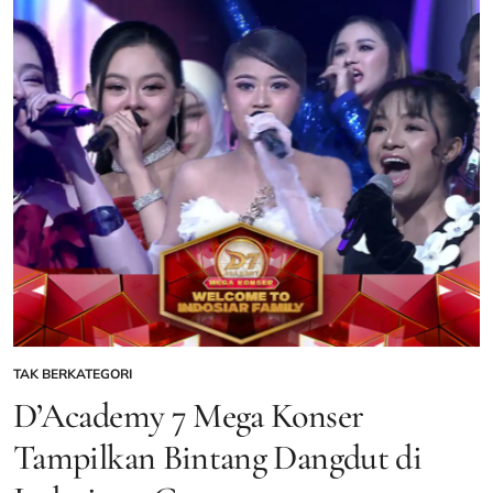
8
Makassar
Diserbu
Peserta
Daerah
–
Radio
TV
Gentara
TAK BERKATEGORI
POSTED
IN
D’Academy 7 Mega Konser
Tampilkan Bintang Dangdut di