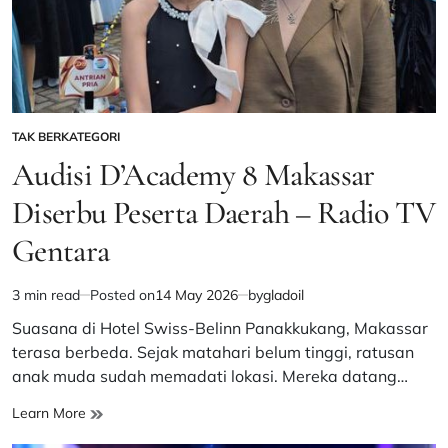
TAK BERKATEGORI
POSTED
IN
Audisi D’Academy 8 Makassar
Diserbu Peserta Daerah – Radio TV
Gentara
3 min read
Posted on
14 May 2026
by
gladoil
Estimated
read
Suasana di Hotel Swiss-Belinn Panakkukang, Makassar
time
terasa berbeda. Sejak matahari belum tinggi, ratusan
anak muda sudah memadati lokasi. Mereka datang…
Audisi
Learn More
D’Academy