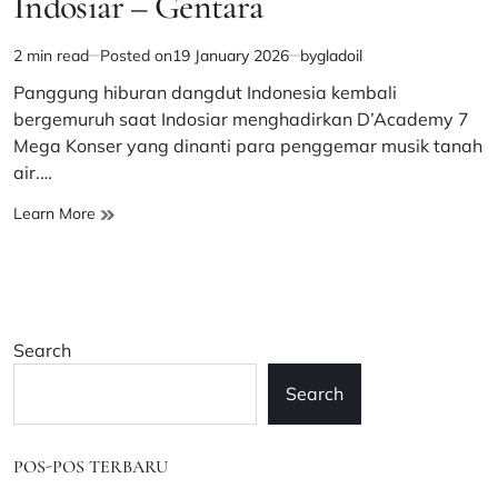
Indosiar – Gentara
2 min read
Posted on
19 January 2026
by
gladoil
Estimated
read
Panggung hiburan dangdut Indonesia kembali
time
bergemuruh saat Indosiar menghadirkan D’Academy 7
Mega Konser yang dinanti para penggemar musik tanah
air.…
D’Academy
Learn More
7
Mega
Konser
Tampilkan
Bintang
Search
Dangdut
di
Search
Indosiar
–
Gentara
POS-POS TERBARU