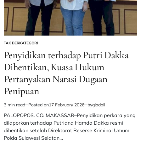
TAK BERKATEGORI
POSTED
IN
Penyidikan terhadap Putri Dakka
Dihentikan, Kuasa Hukum
Pertanyakan Narasi Dugaan
Penipuan
3 min read
Posted on
17 February 2026
by
gladoil
Estimated
read
PALOPOPOS. CO. MAKASSAR–Penyidikan perkara yang
time
dilaporkan terhadap Putriana Hamda Dakka resmi
dihentikan setelah Direktorat Reserse Kriminal Umum
Polda Sulawesi Selatan…