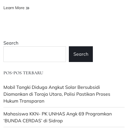
Penyidikan
Learn More
terhadap
Putri
Dakka
Dihentikan,
Kuasa
Search
Hukum
Pertanyakan
Search
Narasi
Dugaan
Penipuan
POS-POS TERBARU
Mobil Tangki Diduga Angkut Solar Bersubsidi
Diamankan di Toraja Utara, Polisi Pastikan Proses
Hukum Transparan
Mahasiswa KKN- PK UNHAS Angk 69 Programkan
‘BUNDA CERDAS’ di Sidrap