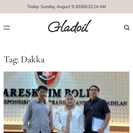
Skip
Today: Sunday, August 9 2026
9
:
22
:
15
AM
to
content
Gladoil
Tag:
Dakka