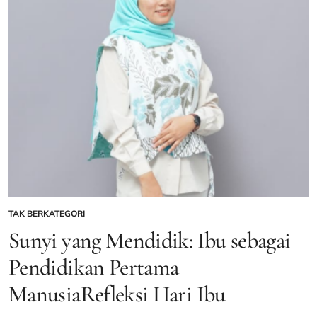
Cerai,
Hak
Asuh
Anak
Jatuh
ke
Ibu
–
Gentara
TAK BERKATEGORI
POSTED
IN
Sunyi yang Mendidik: Ibu sebagai
Pendidikan Pertama
ManusiaRefleksi Hari Ibu