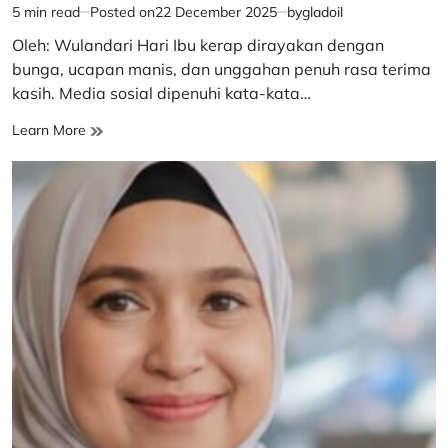
5 min read
Posted on
22 December 2025
by
gladoil
Estimated
read
Oleh: Wulandari Hari Ibu kerap dirayakan dengan
time
bunga, ucapan manis, dan unggahan penuh rasa terima
kasih. Media sosial dipenuhi kata-kata…
Sunyi
Learn More
yang
Mendidik:
Ibu
sebagai
Pendidikan
Pertama
ManusiaRefleksi
Hari
Ibu