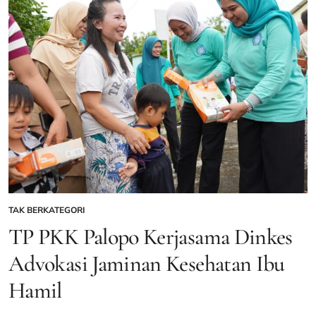
Siswa
di
Festival
Tunas
Bahasa
Ibu
Tingkat
SD
2025
TAK BERKATEGORI
POSTED
IN
TP PKK Palopo Kerjasama Dinkes
Advokasi Jaminan Kesehatan Ibu
Hamil