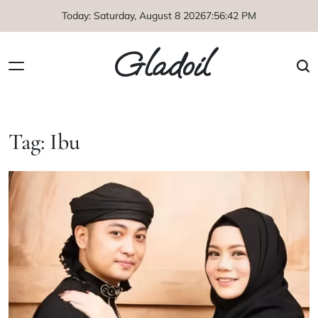
Skip
Today: Saturday, August 8 2026
7
:
56
:
43
PM
to
content
Gladoil
Tag:
Ibu