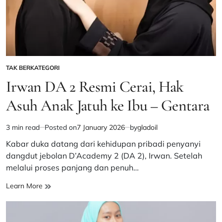
TAK BERKATEGORI
POSTED
IN
Irwan DA 2 Resmi Cerai, Hak
Asuh Anak Jatuh ke Ibu – Gentara
3 min read
Posted on
7 January 2026
by
gladoil
Estimated
read
Kabar duka datang dari kehidupan pribadi penyanyi
time
dangdut jebolan D’Academy 2 (DA 2), Irwan. Setelah
melalui proses panjang dan penuh…
Irwan
Learn More
DA
2
Resmi