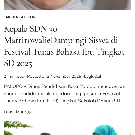
TAK BERKATEGORI
POSTED
IN
Kepala SDN 30
MattirowalieDampingi Siswa di
Festival Tunas Bahasa Ibu Tingkat
SD 2025
2 min read
Posted on
3 November 2025
by
gladoil
Estimated
read
PALOPO – Dinas Pendidikan Kota Palopo menugaskan
time
enam pendidik untuk mendampingi peserta Festival
Tunas Bahasa Ibu (FTBI) Tingkat Sekolah Dasar (SD)…
Kepala
Learn More
SDN
30
MattirowalieDampingi