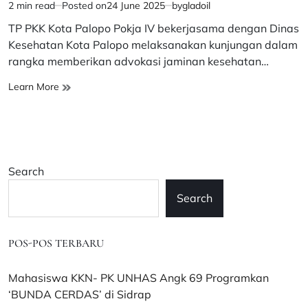
2 min read
Posted on
24 June 2025
by
gladoil
Estimated
read
TP PKK Kota Palopo Pokja IV bekerjasama dengan Dinas
time
Kesehatan Kota Palopo melaksanakan kunjungan dalam
rangka memberikan advokasi jaminan kesehatan…
TP
Learn More
PKK
Palopo
Kerjasama
Dinkes
Advokasi
Search
Jaminan
Kesehatan
Search
Ibu
Hamil
POS-POS TERBARU
Mahasiswa KKN- PK UNHAS Angk 69 Programkan
‘BUNDA CERDAS’ di Sidrap