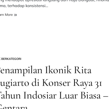
ama, terhadap konsistensi…
Rhoma
arn More
Irama
Apresiasi
Indosiar
Regenerasi
Dangdut
Dunia
–
Gentara
K BERKATEGORI
STED
enampilan Ikonik Rita
ugiarto di Konser Raya 31
ahun Indosiar Luar Biasa –
entara