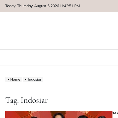
Skip
Today: Thursday, August 6 2026
11
:
42
:
52
PM
to
content
Home
Indosiar
Tag:
Indosiar
TA
PO