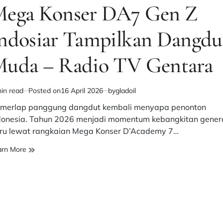
ega Konser DA7 Gen Z
ndosiar Tampilkan Dangdu
uda – Radio TV Gentara
in read
Posted on
16 April 2026
by
gladoil
imated
d
merlap panggung dangdut kembali menyapa penonton
e
donesia. Tahun 2026 menjadi momentum kebangkitan gener
ru lewat rangkaian Mega Konser D’Academy 7…
Mega
arn More
Konser
DA7
Gen
Z
Indosiar
Tampilkan
Dangdut