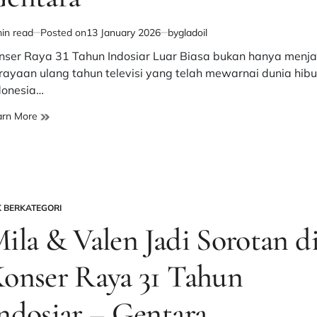
in read
Posted on
13 January 2026
by
gladoil
imated
d
nser Raya 31 Tahun Indosiar Luar Biasa bukan hanya menja
e
rayaan ulang tahun televisi yang telah mewarnai dunia hib
donesia…
Penampilan
arn More
Ikonik
Rita
Sugiarto
di
Konser
Raya
K BERKATEGORI
STED
31
ila & Valen Jadi Sorotan d
Tahun
Indosiar
onser Raya 31 Tahun
Luar
Biasa
–
ndosiar – Gentara
Gentara