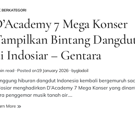
Muda
K BERKATEGORI
–
STED
’Academy 7 Mega Konser
Radio
TV
Gentara
ampilkan Bintang Dangdu
i Indosiar – Gentara
in read
Posted on
19 January 2026
by
gladoil
imated
d
nggung hiburan dangdut Indonesia kembali bergemuruh sa
e
dosiar menghadirkan D’Academy 7 Mega Konser yang dinant
ra penggemar musik tanah air.…
D’Academy
arn More
7
Mega
Konser
Tampilkan