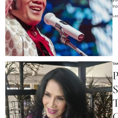
Ir
Le
TA
PO
IN
P
S
T
G