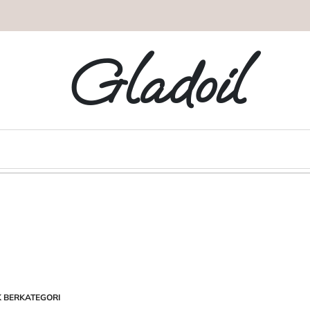
Gladoil
K BERKATEGORI
STED