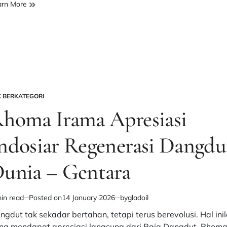
Tiga
arn More
jawara
DA7
Curi
Perhatian
di
Konser
Indosiar
–
K BERKATEGORI
Gentara
STED
homa Irama Apresiasi
ndosiar Regenerasi Dangdu
unia – Gentara
in read
Posted on
14 January 2026
by
gladoil
imated
d
ngdut tak sekadar bertahan, tetapi terus berevolusi. Hal ini
e
ng mendapat apresiasi langsung dari Raja Dangdut, Rhom