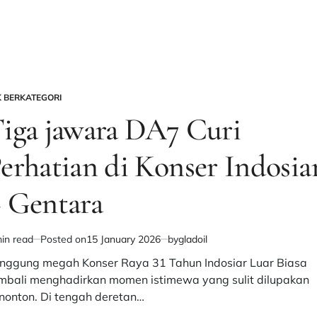
DA7
Borong
Penghargaan
Social
Media
Awards
K BERKATEGORI
Indosiar
STED
iga jawara DA7 Curi
–
Gentara
erhatian di Konser Indosia
 Gentara
in read
Posted on
15 January 2026
by
gladoil
imated
d
nggung megah Konser Raya 31 Tahun Indosiar Luar Biasa
e
mbali menghadirkan momen istimewa yang sulit dilupakan
nonton. Di tengah deretan…