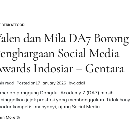
Bintang
Dangdut
di
Indosiar
K BERKATEGORI
–
STED
alen dan Mila DA7 Borong
Gentara
enghargaan Social Media
wards Indosiar – Gentara
in read
Posted on
17 January 2026
by
gladoil
imated
d
merlap panggung Dangdut Academy 7 (DA7) masih
e
ninggalkan jejak prestasi yang membanggakan. Tidak han
kadar kompetisi menyanyi, ajang Social Media…
Valen
arn More
dan
Mila