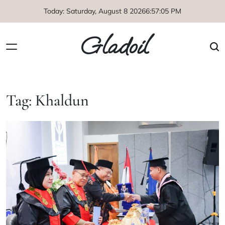
Skip
Today: Saturday, August 8 2026
6
:
57
:
06
PM
to
content
Gladoil
Tag:
Khaldun