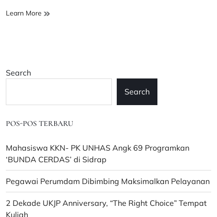
Hadiri
Learn More
Wisuda
dan
Dies
Natalis
Amik
Search
Ibnu
Khaldun,
Search
Pemkot:
Terima
Kasih
POS-POS TERBARU
Telah
Berkontribusi
Memajukan
Mahasiswa KKN- PK UNHAS Angk 69 Programkan
Pendidikan
‘BUNDA CERDAS’ di Sidrap
di
Palopo
Pegawai Perumdam Dibimbing Maksimalkan Pelayanan
2 Dekade UKJP Anniversary, “The Right Choice” Tempat
Kuliah