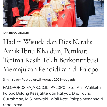
TAK BERKATEGORI
POSTED
IN
Hadiri Wisuda dan Dies Natalis
Amik Ibnu Khaldun, Pemkot:
Terima Kasih Telah Berkontribusi
Memajukan Pendidikan di Palopo
3 min read
Posted on
16 August 2025
by
gladoil
Estimated
read
PALOPOPOS.FAJAR.CO.ID, PALOPO– Staf Ahli Walikota
time
Palopo Bidang Kesejahteraan Rakyat, Drs. Taufiq
Gurrahman, M.Si mewakili Wali Kota Palopo menghadiri
rapat senat…