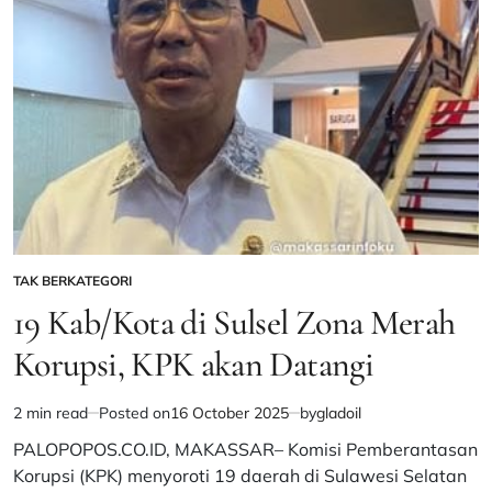
Final,
Pelatih
Jepang
Unggulkan
Sang
Merah
Putih
TAK BERKATEGORI
POSTED
IN
19 Kab/Kota di Sulsel Zona Merah
Korupsi, KPK akan Datangi
2 min read
Posted on
16 October 2025
by
gladoil
Estimated
read
PALOPOPOS.CO.ID, MAKASSAR– Komisi Pemberantasan
time
Korupsi (KPK) menyoroti 19 daerah di Sulawesi Selatan