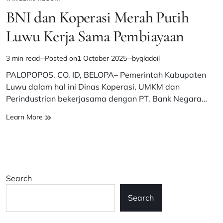
POSTED
IN
BNI dan Koperasi Merah Putih
Luwu Kerja Sama Pembiayaan
3 min read
Posted on
1 October 2025
by
gladoil
Estimated
read
PALOPOPOS. CO. ID, BELOPA– Pemerintah Kabupaten
time
Luwu dalam hal ini Dinas Koperasi, UMKM dan
Perindustrian bekerjasama dengan PT. Bank Negara…
BNI
Learn More
dan
Koperasi
Merah
Putih
Luwu
Search
Kerja
Sama
Search
Pembiayaan