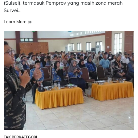
(Sulsel), termasuk Pemprov yang masih zona merah
Survei…
19
Learn More
Kab/Kota
di
Sulsel
Zona
Merah
Korupsi,
KPK
akan
Datangi
TAK BERKATEGORI