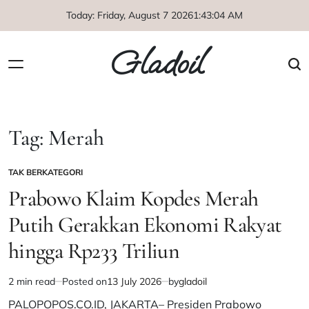
Skip
Today: Friday, August 7 2026
1
:
43
:
04
AM
to
content
Gladoil
Tag:
Merah
TAK BERKATEGORI
POSTED
IN
Prabowo Klaim Kopdes Merah
Putih Gerakkan Ekonomi Rakyat
hingga Rp233 Triliun
2 min read
Posted on
13 July 2026
by
gladoil
Estimated
read
PALOPOPOS.CO.ID, JAKARTA– Presiden Prabowo