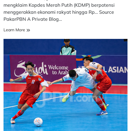
time
mengklaim Kopdes Merah Putih (KDMP) berpotensi
menggerakkan ekonomi rakyat hingga Rp… Source
PakarPBN A Private Blog…
Prabowo
Learn More
Klaim
Kopdes
Merah
Putih
Gerakkan
Ekonomi
Rakyat
hingga
Rp233
Triliun