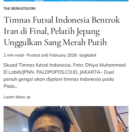
TAK BERKATEGORI
POSTED
IN
Timnas Futsal Indonesia Bentrok
Iran di Final, Pelatih Jepang
Unggulkan Sang Merah Putih
2 min read
Posted on
6 February 2026
by
gladoil
Estimated
read
Skuad Timnas futsal Indonesia. Foto: Dhiya Muhammad
time
El Labib/JPNN. PALOPOPOS.CO.ID, JAKARTA– Duel
penuh gengsi akan dijalani timnas Indonesia pada
Piala…
Timnas
Learn More
Futsal
Indonesia
Bentrok
Iran
di