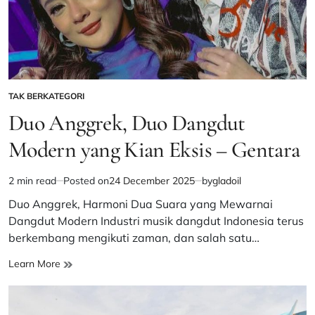
TAK BERKATEGORI
POSTED
IN
Duo Anggrek, Duo Dangdut
Modern yang Kian Eksis – Gentara
2 min read
Posted on
24 December 2025
by
gladoil
Estimated
read
Duo Anggrek, Harmoni Dua Suara yang Mewarnai
time
Dangdut Modern Industri musik dangdut Indonesia terus
berkembang mengikuti zaman, dan salah satu…
Duo
Learn More
Anggrek,
Duo
Dangdut