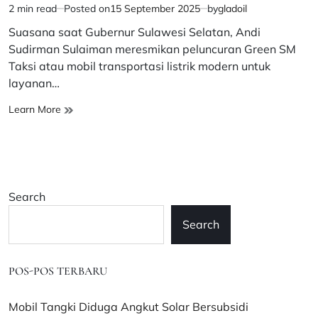
2 min read
Posted on
15 September 2025
by
gladoil
Estimated
read
Suasana saat Gubernur Sulawesi Selatan, Andi
time
Sudirman Sulaiman meresmikan peluncuran Green SM
Taksi atau mobil transportasi listrik modern untuk
layanan…
Gubernur
Learn More
Sulsel
Resmikan
Green
SM,
Taksi
Search
Listrik
Modern
Search
Pertama
di
Makassar
POS-POS TERBARU
Mobil Tangki Diduga Angkut Solar Bersubsidi