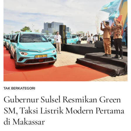
Modern
yang
Kian
Eksis
–
Gentara
TAK BERKATEGORI
POSTED
IN
Gubernur Sulsel Resmikan Green
SM, Taksi Listrik Modern Pertama
di Makassar