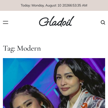
Skip
Today: Monday, August 10 2026
6
:
53
:
36
AM
to
content
Gladoil
Tag:
Modern