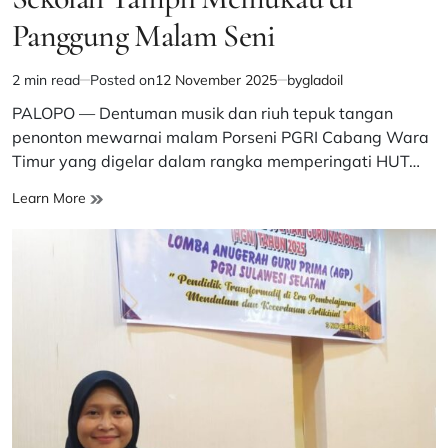
Panggung Malam Seni
2 min read
Posted on
12 November 2025
by
gladoil
Estimated
read
PALOPO — Dentuman musik dan riuh tepuk tangan
time
penonton mewarnai malam Porseni PGRI Cabang Wara
Timur yang digelar dalam rangka memperingati HUT…
Porseni
Learn More
PGRI
Wara
Timur
Bergemuruh,
Guru
dan
Kepala
Sekolah
Tampil
Memukau
di