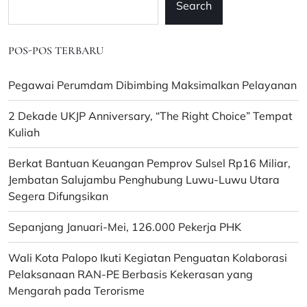
Search
2025
Hadirkan
Wamen
POS-POS TERBARU
Dikdasmen
Dr.
Fajar
Pegawai Perumdam Dibimbing Maksimalkan Pelayanan
Riza
Ul
2 Dekade UKJP Anniversary, “The Right Choice” Tempat
Haq
Kuliah
Berkat Bantuan Keuangan Pemprov Sulsel Rp16 Miliar,
Jembatan Salujambu Penghubung Luwu-Luwu Utara
Segera Difungsikan
Sepanjang Januari-Mei, 126.000 Pekerja PHK
Wali Kota Palopo Ikuti Kegiatan Penguatan Kolaborasi
Pelaksanaan RAN-PE Berbasis Kekerasan yang
Mengarah pada Terorisme