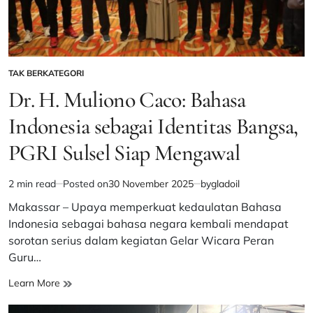
TAK BERKATEGORI
POSTED
IN
Dr. H. Muliono Caco: Bahasa
Indonesia sebagai Identitas Bangsa,
PGRI Sulsel Siap Mengawal
2 min read
Posted on
30 November 2025
by
gladoil
Estimated
read
Makassar – Upaya memperkuat kedaulatan Bahasa
time
Indonesia sebagai bahasa negara kembali mendapat
sorotan serius dalam kegiatan Gelar Wicara Peran
Guru…
Dr.
Learn More
H.
Muliono