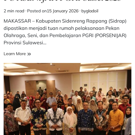
2 min read
Posted on
15 January 2026
by
gladoil
Estimated
read
MAKASSAR – Kabupaten Sidenreng Rappang (Sidrap)
time
dipastikan menjadi tuan rumah pelaksanaan Pekan
Olahraga, Seni, dan Pembelajaran PGRI (PORSENIJAR)
Provinsi Sulawesi…
Sidrap
Learn More
Siap
Jadi
Tuan
Rumah
PORSENIJAR
PGRI
Sulsel
2026