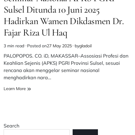
Sulsel Ditunda 10 Juni 2025
Hadirkan Wamen Dikdasmen Dr.
Fajar Riza Ul Haq
3 min read
Posted on
27 May 2025
by
gladoil
Estimated
read
PALOPOPOS. CO. iD, MAKASSAR–Assosiasi Profesi dan
time
Keahlian Sejenis (APKS) PGRI Provinsi Sulsel, sesuai
rencana akan menggelar seminar nasional
menghadirkan nara…
Seminar
Learn More
Nasional
APKS
PGRI
Sulsel
Ditunda
Search
10
Juni