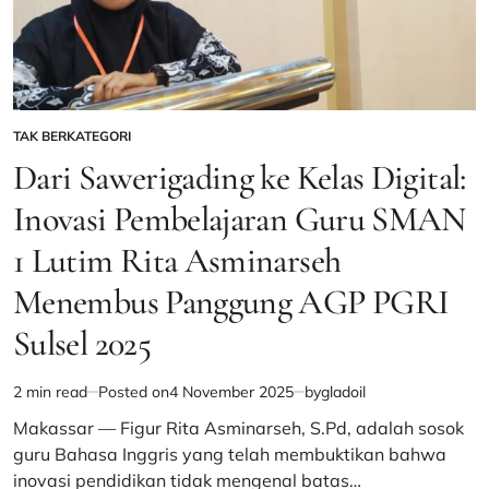
Panggung
Malam
Seni
TAK BERKATEGORI
POSTED
IN
Dari Sawerigading ke Kelas Digital:
Inovasi Pembelajaran Guru SMAN
1 Lutim Rita Asminarseh
Menembus Panggung AGP PGRI
Sulsel 2025
2 min read
Posted on
4 November 2025
by
gladoil
Estimated
read
Makassar — Figur Rita Asminarseh, S.Pd, adalah sosok
time
guru Bahasa Inggris yang telah membuktikan bahwa
inovasi pendidikan tidak mengenal batas…