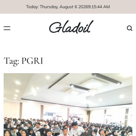
Skip
Today: Thursday, August 6 2026
9
:
15
:
45
AM
to
content
Gladoil
Tag:
PGRI