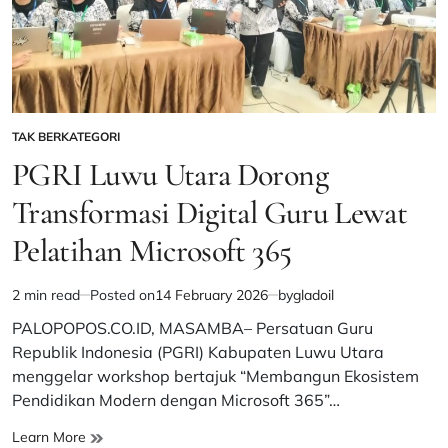
TAK BERKATEGORI
POSTED
IN
PGRI Luwu Utara Dorong
Transformasi Digital Guru Lewat
Pelatihan Microsoft 365
2 min read
Posted on
14 February 2026
by
gladoil
Estimated
read
PALOPOPOS.CO.ID, MASAMBA– Persatuan Guru
time
Republik Indonesia (PGRI) Kabupaten Luwu Utara
menggelar workshop bertajuk “Membangun Ekosistem
Pendidikan Modern dengan Microsoft 365”…
PGRI
Learn More