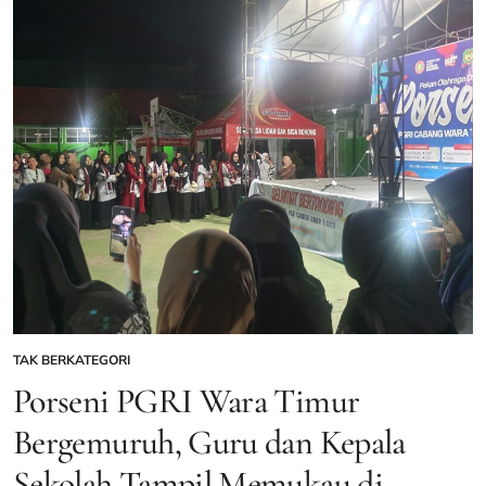
Caco:
Bahasa
Indonesia
sebagai
Identitas
Bangsa,
PGRI
Sulsel
Siap
Mengawal
TAK BERKATEGORI
POSTED
IN
Porseni PGRI Wara Timur
Bergemuruh, Guru dan Kepala
Sekolah Tampil Memukau di