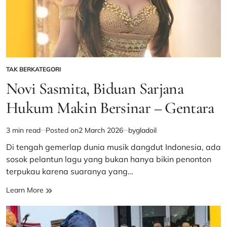
TAK BERKATEGORI
POSTED
IN
Novi Sasmita, Biduan Sarjana
Hukum Makin Bersinar – Gentara
3 min read
Posted on
2 March 2026
by
gladoil
Estimated
read
Di tengah gemerlap dunia musik dangdut Indonesia, ada
time
sosok pelantun lagu yang bukan hanya bikin penonton
terpukau karena suaranya yang…
Novi
Learn More
Sasmita,
Biduan
Sarjana