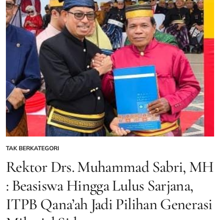
Hukum
Makin
Bersinar
–
Gentara
TAK BERKATEGORI
POSTED
IN
Rektor Drs. Muhammad Sabri, MH
: Beasiswa Hingga Lulus Sarjana,
ITPB Qana’ah Jadi Pilihan Generasi