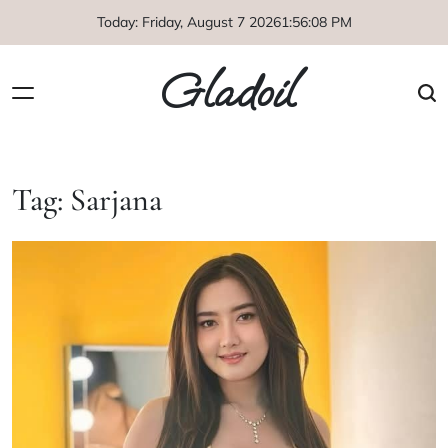
Skip
Today: Friday, August 7 2026
1
:
56
:
09
PM
to
content
Gladoil
Tag:
Sarjana