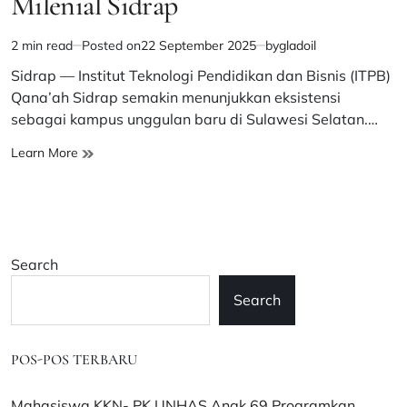
Milenial Sidrap
2 min read
Posted on
22 September 2025
by
gladoil
Estimated
read
Sidrap — Institut Teknologi Pendidikan dan Bisnis (ITPB)
time
Qana’ah Sidrap semakin menunjukkan eksistensi
sebagai kampus unggulan baru di Sulawesi Selatan.…
Rektor
Learn More
Drs.
Muhammad
Sabri,
MH
:
Search
Beasiswa
Hingga
Search
Lulus
Sarjana,
ITPB
POS-POS TERBARU
Qana’ah
Jadi
Pilihan
Mahasiswa KKN- PK UNHAS Angk 69 Programkan