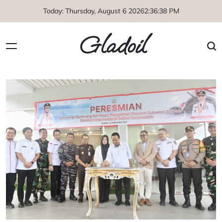
Skip
Today: Thursday, August 6 2026
2
:
36
:
39
PM
to
content
Gladoil