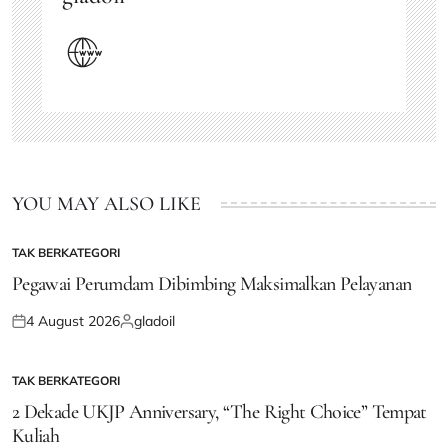
YOU MAY ALSO LIKE
TAK BERKATEGORI
POSTED
IN
Pegawai Perumdam Dibimbing Maksimalkan Pelayanan
4 August 2026
gladoil
Posted
Posted
on
by
TAK BERKATEGORI
POSTED
IN
2 Dekade UKJP Anniversary, “The Right Choice” Tempat
Kuliah