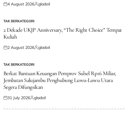
4 August 2026
gladoil
Posted
Posted
on
by
TAK BERKATEGORI
POSTED
IN
2 Dekade UKJP Anniversary, “The Right Choice” Tempat
Kuliah
2 August 2026
gladoil
Posted
Posted
on
by
TAK BERKATEGORI
POSTED
IN
Berkat Bantuan Keuangan Pemprov Sulsel Rp16 Miliar,
Jembatan Salujambu Penghubung Luwu-Luwu Utara
Segera Difungsikan
31 July 2026
gladoil
Posted
Posted
on
by