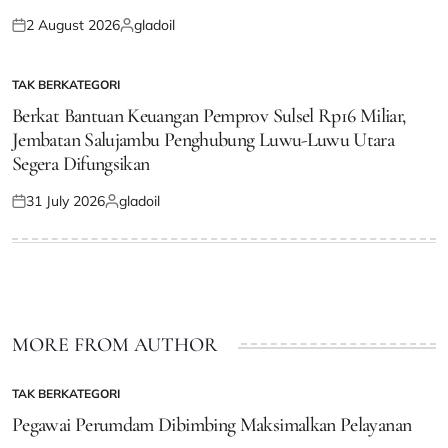
2 August 2026
gladoil
Posted
Posted
on
by
TAK BERKATEGORI
POSTED
IN
Berkat Bantuan Keuangan Pemprov Sulsel Rp16 Miliar,
Jembatan Salujambu Penghubung Luwu-Luwu Utara
Segera Difungsikan
31 July 2026
gladoil
Posted
Posted
on
by
MORE FROM AUTHOR
TAK BERKATEGORI
POSTED
IN
Pegawai Perumdam Dibimbing Maksimalkan Pelayanan