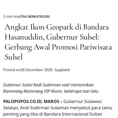
2 min read
TAK BERKATEGORI
Estimated
POSTED
IN
Angkat Ikon Geopark di Bandara
read
time
Hasanuddin, Gubernur Sulsel:
Gerbang Awal Promosi Pariwisata
Sulsel
Posted on
28 December 2025
by
gladoil
Gubernur Sulsel Andi Sudirman saat meresmikan
Rammang-Rammang VIP Room, beberapa hari lalu.
PALOPOPOS.CO.ID, MAROS –
Gubernur Sulawesi
Selatan, Andi Sudirman Sulaiman menyebut para tamu
penting yang tiba di Bandara Internasional Sultan