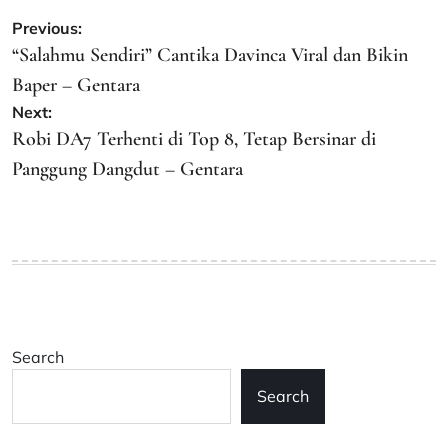
Post
Previous:
navigation
“Salahmu Sendiri” Cantika Davinca Viral dan Bikin
Baper – Gentara
Next:
Robi DA7 Terhenti di Top 8, Tetap Bersinar di
Panggung Dangdut – Gentara
Search
Search