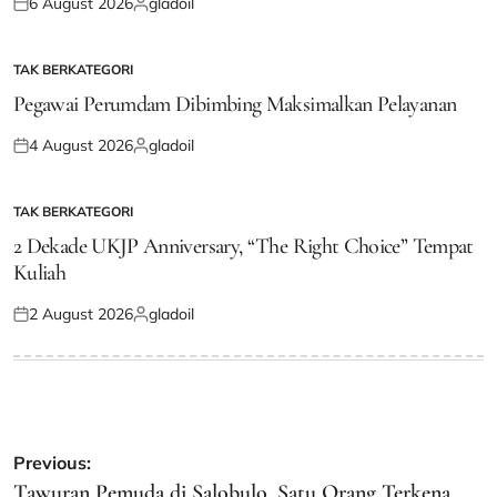
6 August 2026
gladoil
Posted
Posted
on
by
TAK BERKATEGORI
POSTED
IN
Pegawai Perumdam Dibimbing Maksimalkan Pelayanan
4 August 2026
gladoil
Posted
Posted
on
by
TAK BERKATEGORI
POSTED
IN
2 Dekade UKJP Anniversary, “The Right Choice” Tempat
Kuliah
2 August 2026
gladoil
Posted
Posted
on
by
Post
Previous:
navigation
Tawuran Pemuda di Salobulo, Satu Orang Terkena