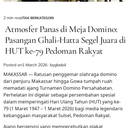
2 min read
TAK BERKATEGORI
Estimated
POSTED
IN
Atmosfer Panas di Meja Domino:
read
time
Pasangan Ghali-Hatta Segel Juara di
HUT ke-79 Pedoman Rakyat
Posted on
1 March 2026
by
gladoil
MAKASSAR — Ratusan penggemar olahraga domino
dari penjuru Makassar hingga Gowa tumpah ruah
memadati ajang Turnamen Domino Persahabatan.
Perhelatan ini digelar sebagai persembahan spesial
dalam memperingati Hari Ulang Tahun (HUT) yang ke-
79 (1 Maret 1947 – 1 Maret 2026) bagi media legendaris
kebanggaan masyarakat Sulsel, Pedoman Rakyat.
Ajang bergengsi yang memperebutkan plakat