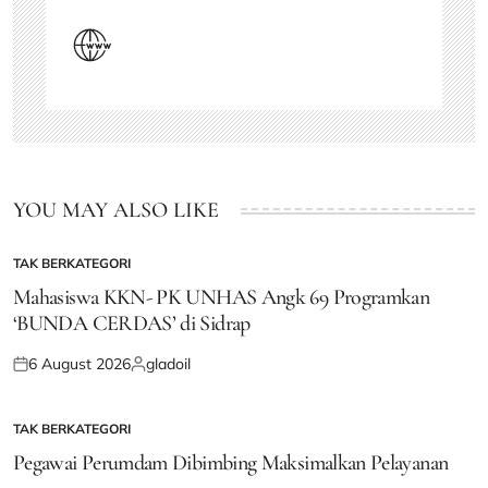
YOU MAY ALSO LIKE
TAK BERKATEGORI
POSTED
IN
Mahasiswa KKN- PK UNHAS Angk 69 Programkan
‘BUNDA CERDAS’ di Sidrap
6 August 2026
gladoil
Posted
Posted
on
by
TAK BERKATEGORI
POSTED
IN
Pegawai Perumdam Dibimbing Maksimalkan Pelayanan