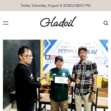
Skip
Today: Saturday, August 8 2026
12
:
58
:
07
PM
to
content
Gladoil