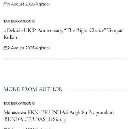
4 August 2026
gladoil
Posted
Posted
on
by
TAK BERKATEGORI
POSTED
IN
2 Dekade UKJP Anniversary, “The Right Choice” Tempat
Kuliah
2 August 2026
gladoil
Posted
Posted
on
by
MORE FROM AUTHOR
TAK BERKATEGORI
POSTED
IN
Mahasiswa KKN- PK UNHAS Angk 69 Programkan
‘BUNDA CERDAS’ di Sidrap