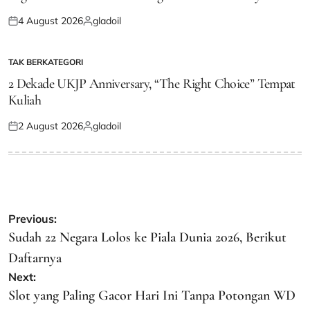
4 August 2026
gladoil
Posted
Posted
on
by
TAK BERKATEGORI
POSTED
IN
2 Dekade UKJP Anniversary, “The Right Choice” Tempat
Kuliah
2 August 2026
gladoil
Posted
Posted
on
by
Post
Previous:
navigation
Sudah 22 Negara Lolos ke Piala Dunia 2026, Berikut
Daftarnya
Next:
Slot yang Paling Gacor Hari Ini Tanpa Potongan WD