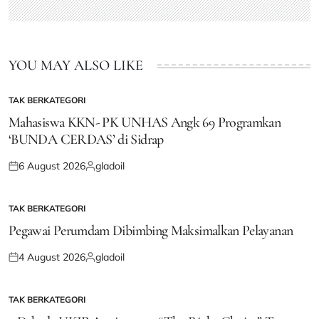
YOU MAY ALSO LIKE
TAK BERKATEGORI
POSTED
IN
Mahasiswa KKN- PK UNHAS Angk 69 Programkan
‘BUNDA CERDAS’ di Sidrap
6 August 2026
gladoil
Posted
Posted
on
by
TAK BERKATEGORI
POSTED
IN
Pegawai Perumdam Dibimbing Maksimalkan Pelayanan
4 August 2026
gladoil
Posted
Posted
on
by
TAK BERKATEGORI
POSTED
IN