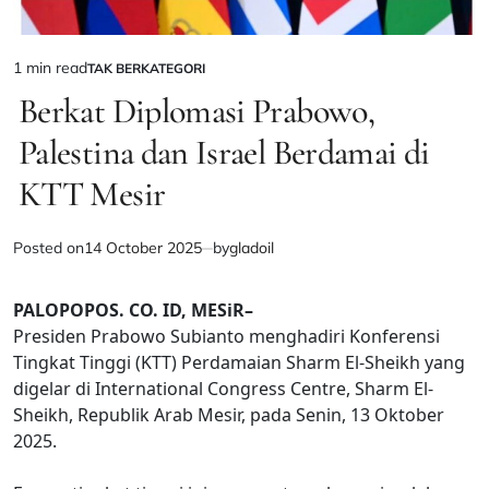
1 min read
TAK BERKATEGORI
Estimated
POSTED
IN
Berkat Diplomasi Prabowo,
read
time
Palestina dan Israel Berdamai di
KTT Mesir
Posted on
14 October 2025
by
gladoil
PALOPOPOS. CO. ID, MESiR–
Presiden Prabowo Subianto menghadiri Konferensi
Tingkat Tinggi (KTT) Perdamaian Sharm El-Sheikh yang
digelar di International Congress Centre, Sharm El-
Sheikh, Republik Arab Mesir, pada Senin, 13 Oktober
2025.