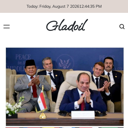
Skip
Today: Friday, August 7 2026
12
:
44
:
35
PM
to
content
Gladoil