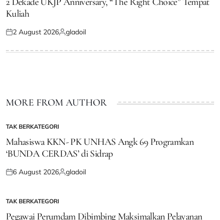
2 Dekade UKJP Anniversary, “The Right Choice” Tempat
Kuliah
2 August 2026
gladoil
Posted
Posted
on
by
MORE FROM AUTHOR
TAK BERKATEGORI
POSTED
IN
Mahasiswa KKN- PK UNHAS Angk 69 Programkan
‘BUNDA CERDAS’ di Sidrap
6 August 2026
gladoil
Posted
Posted
on
by
TAK BERKATEGORI
POSTED
IN
Pegawai Perumdam Dibimbing Maksimalkan Pelayanan