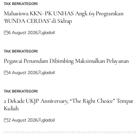
TAK BERKATEGORI
POSTED
IN
Mahasiswa KKN- PK UNHAS Angk 69 Programkan
‘BUNDA CERDAS’ di Sidrap
6 August 2026
gladoil
Posted
Posted
on
by
TAK BERKATEGORI
POSTED
IN
Pegawai Perumdam Dibimbing Maksimalkan Pelayanan
4 August 2026
gladoil
Posted
Posted
on
by
TAK BERKATEGORI
POSTED
IN
2 Dekade UKJP Anniversary, “The Right Choice” Tempat
Kuliah
2 August 2026
gladoil
Posted
Posted
on
by