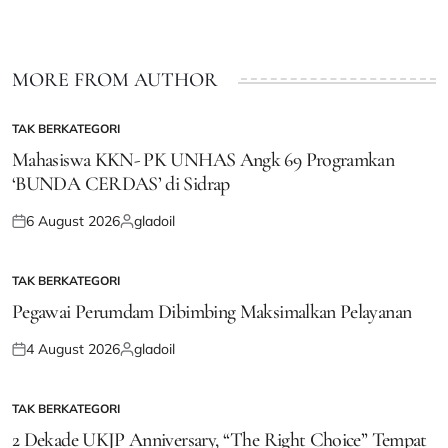
MORE FROM AUTHOR
TAK BERKATEGORI
POSTED
IN
Mahasiswa KKN- PK UNHAS Angk 69 Programkan
‘BUNDA CERDAS’ di Sidrap
6 August 2026
gladoil
Posted
Posted
on
by
TAK BERKATEGORI
POSTED
IN
Pegawai Perumdam Dibimbing Maksimalkan Pelayanan
4 August 2026
gladoil
Posted
Posted
on
by
TAK BERKATEGORI
POSTED
IN
2 Dekade UKJP Anniversary, “The Right Choice” Tempat