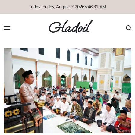
Skip
Today: Friday, August 7 2026
5
:
46
:
32
AM
to
content
Gladoil