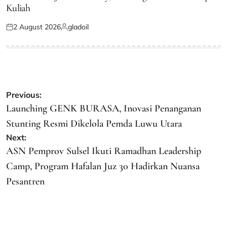
Kuliah
2 August 2026
gladoil
Posted
Posted
on
by
Post
Previous:
navigation
Launching GENK BURASA, Inovasi Penanganan
Stunting Resmi Dikelola Pemda Luwu Utara
Next:
ASN Pemprov Sulsel Ikuti Ramadhan Leadership
Camp, Program Hafalan Juz 30 Hadirkan Nuansa
Pesantren