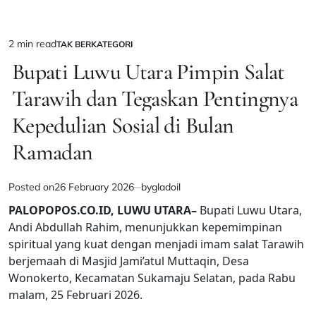
2 min read
TAK BERKATEGORI
Estimated
POSTED
IN
Bupati Luwu Utara Pimpin Salat
read
time
Tarawih dan Tegaskan Pentingnya
Kepedulian Sosial di Bulan
Ramadan
Posted on
26 February 2026
by
gladoil
PALOPOPOS.CO.ID, LUWU UTARA–
Bupati Luwu Utara,
Andi Abdullah Rahim, menunjukkan kepemimpinan
spiritual yang kuat dengan menjadi imam salat Tarawih
berjemaah di Masjid Jami’atul Muttaqin, Desa
Wonokerto, Kecamatan Sukamaju Selatan, pada Rabu
malam, 25 Februari 2026.