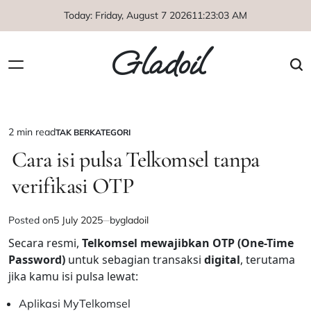
Skip
Today: Friday, August 7 2026
11
:
23
:
04
AM
to
content
Gladoil
2 min read
TAK BERKATEGORI
Estimated
POSTED
IN
Cara isi pulsa Telkomsel tanpa
read
time
verifikasi OTP
Posted on
5 July 2025
by
gladoil
Secara resmi,
Telkomsel mewajibkan OTP (One-Time
Password)
untuk sebagian transaksi
digital
, terutama
jika kamu isi pulsa lewat:
Aplikasi MyTelkomsel