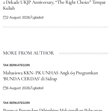
IN
2 Dekade UKJP Anniversary, “The Right Choice” Tempat
Kuliah
2 August 2026
gladoil
Posted
Posted
on
by
MORE FROM AUTHOR
TAK BERKATEGORI
POSTED
IN
Mahasiswa KKN- PK UNHAS Angk 69 Programkan
‘BUNDA CERDAS’ di Sidrap
6 August 2026
gladoil
Posted
Posted
on
by
TAK BERKATEGORI
POSTED
IN
Pegawai Perumdam Dibimbing Maksimalkan Pelayanan