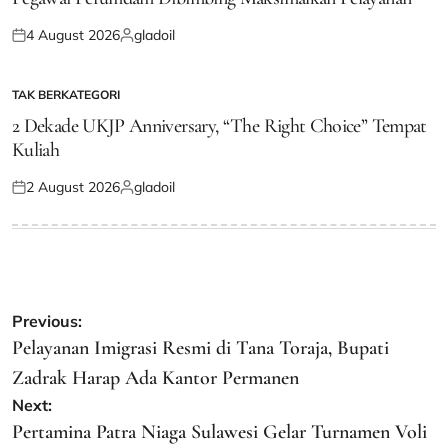
4 August 2026
gladoil
Posted
Posted
on
by
TAK BERKATEGORI
POSTED
IN
2 Dekade UKJP Anniversary, “The Right Choice” Tempat
Kuliah
2 August 2026
gladoil
Posted
Posted
on
by
Post
Previous:
navigation
Pelayanan Imigrasi Resmi di Tana Toraja, Bupati
Zadrak Harap Ada Kantor Permanen
Next:
Pertamina Patra Niaga Sulawesi Gelar Turnamen Voli