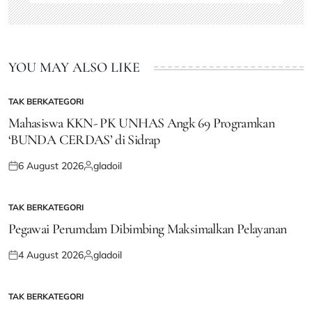
YOU MAY ALSO LIKE
TAK BERKATEGORI
POSTED
IN
Mahasiswa KKN- PK UNHAS Angk 69 Programkan
‘BUNDA CERDAS’ di Sidrap
6 August 2026
gladoil
Posted
Posted
on
by
TAK BERKATEGORI
POSTED
IN
Pegawai Perumdam Dibimbing Maksimalkan Pelayanan
4 August 2026
gladoil
Posted
Posted
on
by
TAK BERKATEGORI
POSTED