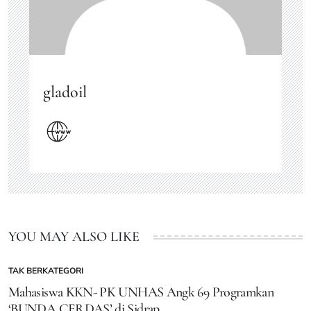
gladoil
YOU MAY ALSO LIKE
TAK BERKATEGORI
POSTED
IN
Mahasiswa KKN- PK UNHAS Angk 69 Programkan
‘BUNDA CERDAS’ di Sidrap