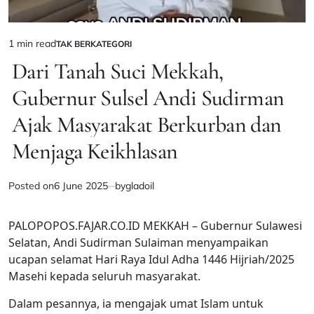
1 min read
TAK BERKATEGORI
Estimated
POSTED
IN
Dari Tanah Suci Mekkah,
read
time
Gubernur Sulsel Andi Sudirman
Ajak Masyarakat Berkurban dan
Menjaga Keikhlasan
Posted on
6 June 2025
by
gladoil
PALOPOPOS.FAJAR.CO.ID MEKKAH – Gubernur Sulawesi
Selatan, Andi Sudirman Sulaiman menyampaikan
ucapan selamat Hari Raya Idul Adha 1446 Hijriah/2025
Masehi kepada seluruh masyarakat.
Dalam pesannya, ia mengajak umat Islam untuk