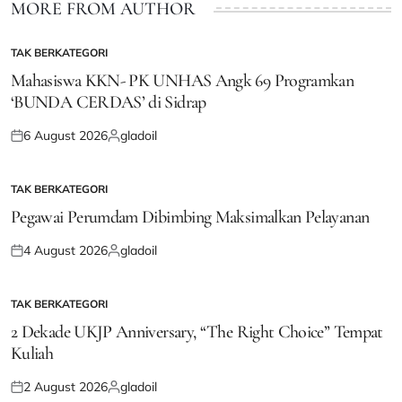
MORE FROM AUTHOR
TAK BERKATEGORI
POSTED
IN
Mahasiswa KKN- PK UNHAS Angk 69 Programkan
‘BUNDA CERDAS’ di Sidrap
6 August 2026
gladoil
Posted
Posted
on
by
TAK BERKATEGORI
POSTED
IN
Pegawai Perumdam Dibimbing Maksimalkan Pelayanan
4 August 2026
gladoil
Posted
Posted
on
by
TAK BERKATEGORI
POSTED
IN
2 Dekade UKJP Anniversary, “The Right Choice” Tempat
Kuliah
2 August 2026
gladoil
Posted
Posted