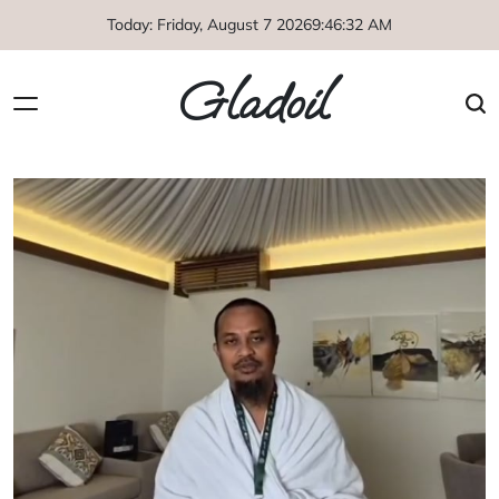
Skip
Today: Friday, August 7 2026
9
:
46
:
32
AM
to
content
Gladoil