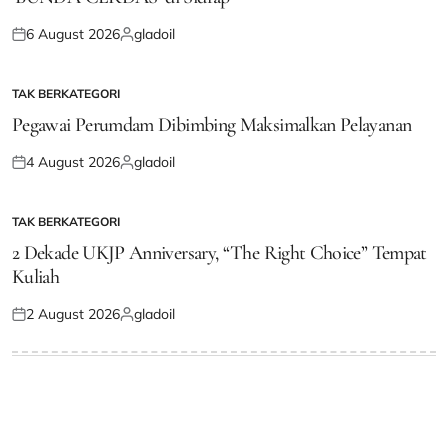
6 August 2026
gladoil
Posted
Posted
on
by
TAK BERKATEGORI
POSTED
IN
Pegawai Perumdam Dibimbing Maksimalkan Pelayanan
4 August 2026
gladoil
Posted
Posted
on
by
TAK BERKATEGORI
POSTED
IN
2 Dekade UKJP Anniversary, “The Right Choice” Tempat
Kuliah
2 August 2026
gladoil
Posted
Posted
on
by