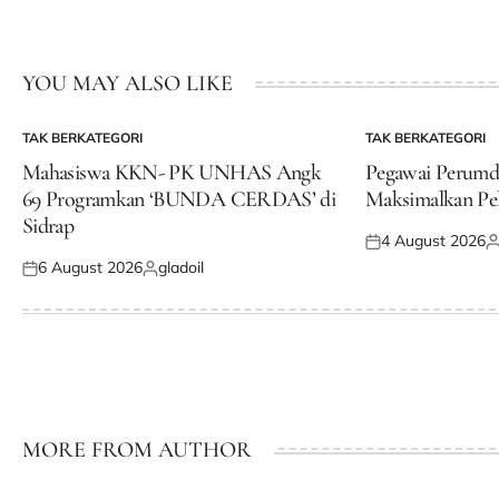
YOU MAY ALSO LIKE
TAK BERKATEGORI
TAK BERKATEGORI
POSTED
POSTED
IN
IN
Mahasiswa KKN- PK UNHAS Angk
Pegawai Perum
69 Programkan ‘BUNDA CERDAS’ di
Maksimalkan Pe
Sidrap
4 August 2026
Posted
P
6 August 2026
gladoil
on
b
Posted
Posted
on
by
MORE FROM AUTHOR