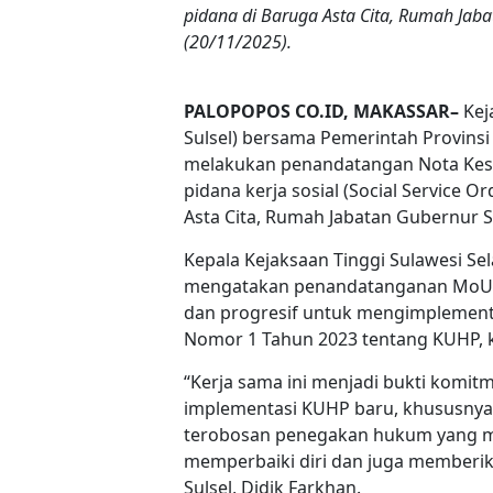
pidana di Baruga Asta Cita, Rumah Jaba
(20/11/2025).
PALOPOPOS CO.ID, MAKASSAR–
Keja
Sulsel) bersama Pemerintah Provinsi
melakukan penandatangan Nota Ke
pidana kerja sosial (Social Service O
Asta Cita, Rumah Jabatan Gubernur S
Kepala Kejaksaan Tinggi Sulawesi Sela
mengatakan penandatanganan MoU d
dan progresif untuk mengimplemen
Nomor 1 Tahun 2023 tentang KUHP, kh
“Kerja sama ini menjadi bukti komi
implementasi KUHP baru, khususnya te
terobosan penegakan hukum yang m
memperbaiki diri dan juga memberika
Sulsel, Didik Farkhan.