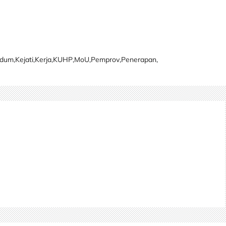
idum
,
Kejati
,
Kerja
,
KUHP
,
MoU
,
Pemprov
,
Penerapan
,