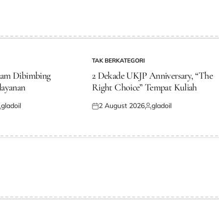
TAK BERKATEGORI
POSTED
IN
dam Dibimbing
2 Dekade UKJP Anniversary, “The
layanan
Right Choice” Tempat Kuliah
gladoil
2 August 2026
gladoil
osted
Posted
Posted
y
on
by