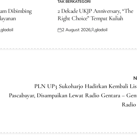
TAK BERKATEGORI
POSTED
IN
dam Dibimbing
2 Dekade UKJP Anniversary, “The
layanan
Right Choice” Tempat Kuliah
gladoil
2 August 2026
gladoil
osted
Posted
Posted
y
on
by
N
PLN UP3 Sukoharjo Hadirkan Kembali Lis
Pascabayar, Disampaikan Lewat Radio Gentara – Gen
Radio