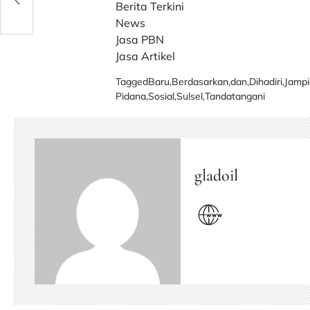
Berita Terkini
News
Jasa PBN
Jasa Artikel
Tagged
Baru
,
Berdasarkan
,
dan
,
Dihadiri
,
Jamp
Pidana
,
Sosial
,
Sulsel
,
Tandatangani
gladoil