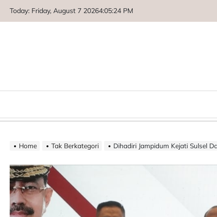
Skip
Today: Friday, August 7 2026
4
:
05
:
25
PM
to
content
Home
Tak Berkategori
Dihadiri Jampidum Kejati Sulsel Dan Pemprov Sulsel Tand