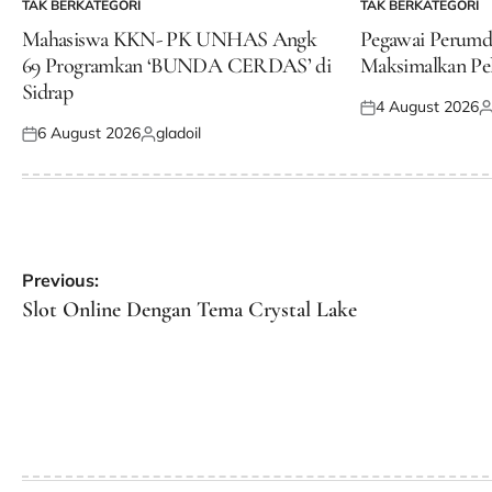
TAK BERKATEGORI
TAK BERKATEGORI
POSTED
POSTED
IN
IN
Mahasiswa KKN- PK UNHAS Angk
Pegawai Perum
69 Programkan ‘BUNDA CERDAS’ di
Maksimalkan Pe
Sidrap
4 August 2026
Posted
P
6 August 2026
gladoil
on
b
Posted
Posted
on
by
Post
Previous:
navigation
Slot Online Dengan Tema Crystal Lake