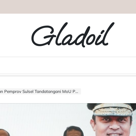
Gladoil
atangani MoU Penerapan Pidana Kerja Sosial Berdasarkan KUHP Baru