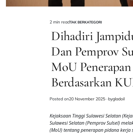
2 min read
TAK BERKATEGORI
Estimated
POSTED
IN
Dihadiri Jampid
read
time
Dan Pemprov Sul
MoU Penerapan P
Berdasarkan K
Posted on
20 November 2025
by
gladoil
Kejaksaan Tinggi Sulawesi Selatan (Keja
Sulawesi Selatan (Pemprov Sulsel) m
(MoU) tentang penerapan pidana kerja so