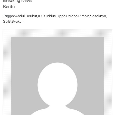
Breaking News
Berita
Tagged
Abdul
,
Berikut
,
IDI
,
Kuddus
,
Oppo
,
Palopo
,
Pimpin
,
Sosoknya
,
Sp.B
,
Syukur