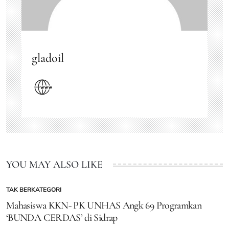
gladoil
YOU MAY ALSO LIKE
TAK BERKATEGORI
POSTED
IN
Mahasiswa KKN- PK UNHAS Angk 69 Programkan
‘BUNDA CERDAS’ di Sidrap