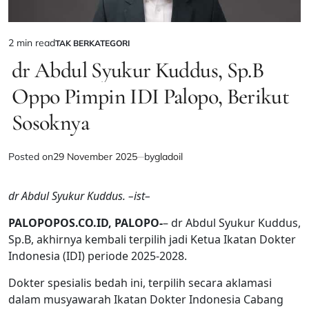
2 min read
TAK BERKATEGORI
Estimated
POSTED
IN
dr Abdul Syukur Kuddus, Sp.B
read
time
Oppo Pimpin IDI Palopo, Berikut
Sosoknya
Posted on
29 November 2025
by
gladoil
dr Abdul Syukur Kuddus. –ist–
PALOPOPOS.CO.ID, PALOPO-
– dr Abdul Syukur Kuddus,
Sp.B, akhirnya kembali terpilih jadi Ketua Ikatan Dokter
Indonesia (IDI) periode 2025-2028.
Dokter spesialis bedah ini, terpilih secara aklamasi
dalam musyawarah Ikatan Dokter Indonesia Cabang