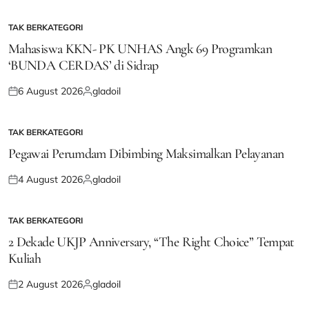
TAK BERKATEGORI
POSTED
IN
Mahasiswa KKN- PK UNHAS Angk 69 Programkan
‘BUNDA CERDAS’ di Sidrap
6 August 2026
gladoil
Posted
Posted
on
by
TAK BERKATEGORI
POSTED
IN
Pegawai Perumdam Dibimbing Maksimalkan Pelayanan
4 August 2026
gladoil
Posted
Posted
on
by
TAK BERKATEGORI
POSTED
IN
2 Dekade UKJP Anniversary, “The Right Choice” Tempat
Kuliah
2 August 2026
gladoil
Posted
Posted
on
by