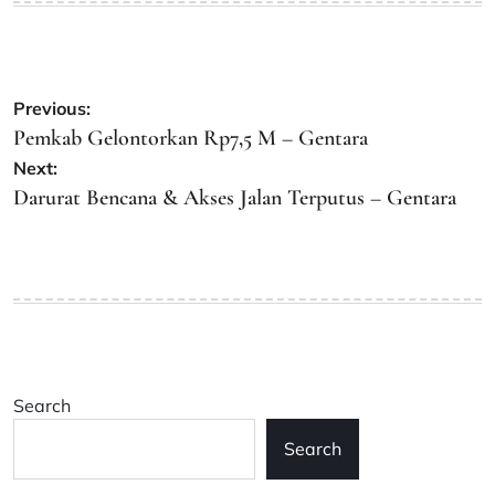
Post
Previous:
navigation
Pemkab Gelontorkan Rp7,5 M – Gentara
Next:
Darurat Bencana & Akses Jalan Terputus – Gentara
Search
Search