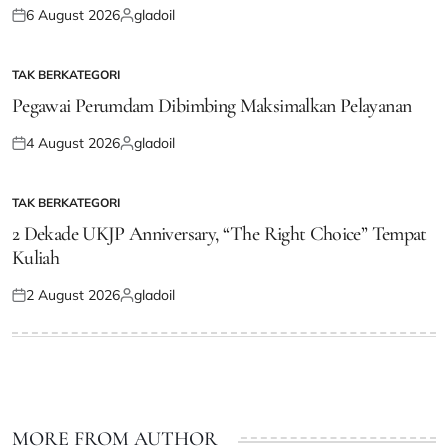
6 August 2026
gladoil
Posted
Posted
on
by
TAK BERKATEGORI
POSTED
IN
Pegawai Perumdam Dibimbing Maksimalkan Pelayanan
4 August 2026
gladoil
Posted
Posted
on
by
TAK BERKATEGORI
POSTED
IN
2 Dekade UKJP Anniversary, “The Right Choice” Tempat
Kuliah
2 August 2026
gladoil
Posted
Posted
on
by
MORE FROM AUTHOR