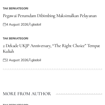
on
by
TAK BERKATEGORI
POSTED
IN
Pegawai Perumdam Dibimbing Maksimalkan Pelayanan
4 August 2026
gladoil
Posted
Posted
on
by
TAK BERKATEGORI
POSTED
IN
2 Dekade UKJP Anniversary, “The Right Choice” Tempat
Kuliah
2 August 2026
gladoil
Posted
Posted
on
by
MORE FROM AUTHOR