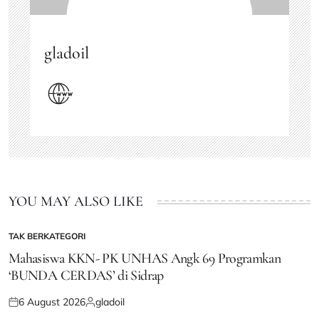
gladoil
YOU MAY ALSO LIKE
TAK BERKATEGORI
POSTED
IN
Mahasiswa KKN- PK UNHAS Angk 69 Programkan
‘BUNDA CERDAS’ di Sidrap
6 August 2026
gladoil
Posted
Posted