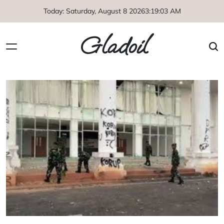
Skip
Today: Saturday, August 8 2026
3
:
19
:
03
AM
to
content
Gladoil