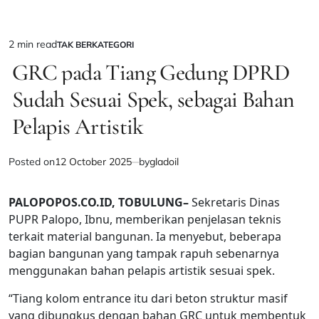
2 min read
TAK BERKATEGORI
Estimated
POSTED
IN
GRC pada Tiang Gedung DPRD
read
time
Sudah Sesuai Spek, sebagai Bahan
Pelapis Artistik
Posted on
12 October 2025
by
gladoil
PALOPOPOS.CO.ID, TOBULUNG–
Sekretaris Dinas
PUPR Palopo, Ibnu, memberikan penjelasan teknis
terkait material bangunan. Ia menyebut, beberapa
bagian bangunan yang tampak rapuh sebenarnya
menggunakan bahan pelapis artistik sesuai spek.
“Tiang kolom entrance itu dari beton struktur masif
yang dibungkus dengan bahan GRC untuk membentuk