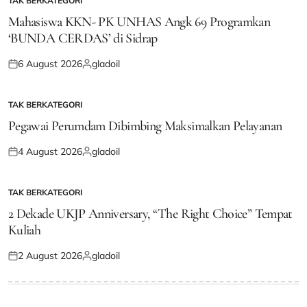
TAK BERKATEGORI
POSTED
IN
Mahasiswa KKN- PK UNHAS Angk 69 Programkan
‘BUNDA CERDAS’ di Sidrap
6 August 2026
gladoil
Posted
Posted
on
by
TAK BERKATEGORI
POSTED
IN
Pegawai Perumdam Dibimbing Maksimalkan Pelayanan
4 August 2026
gladoil
Posted
Posted
on
by
TAK BERKATEGORI
POSTED
IN
2 Dekade UKJP Anniversary, “The Right Choice” Tempat
Kuliah
2 August 2026
gladoil
Posted
Posted
on
by