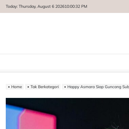
Skip
Today: Thursday, August 6 2026
10
:
00
:
33
PM
to
content
Home
Tak Berkategori
Happy Asmara Siap Guncang Sub