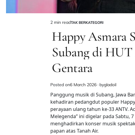
2 min read
TAK BERKATEGORI
Estimated
POSTED
IN
Happy Asmara S
read
time
Subang di HUT
Gentara
Posted on
6 March 2026
by
gladoil
Panggung musik di Subang, Jawa Ba
kehadiran pedangdut populer Happy
perayaan ulang tahun ke-33 ANTV. Ac
Melegenda” ini digelar pada Sabtu, 
menghadirkan konser musik spektaku
papan atas Tanah Air.