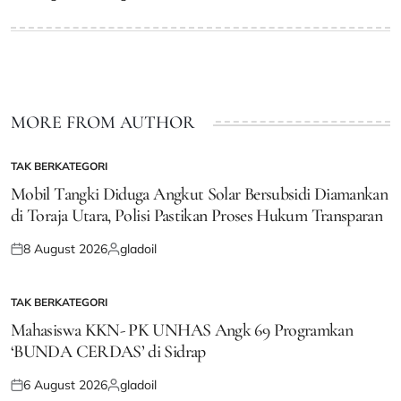
Posted
Posted
on
by
MORE FROM AUTHOR
TAK BERKATEGORI
POSTED
IN
Mobil Tangki Diduga Angkut Solar Bersubsidi Diamankan
di Toraja Utara, Polisi Pastikan Proses Hukum Transparan
8 August 2026
gladoil
Posted
Posted
on
by
TAK BERKATEGORI
POSTED
IN
Mahasiswa KKN- PK UNHAS Angk 69 Programkan
‘BUNDA CERDAS’ di Sidrap
6 August 2026
gladoil
Posted
Posted