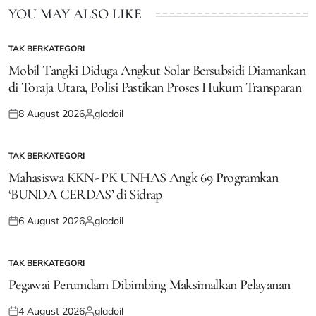
YOU MAY ALSO LIKE
TAK BERKATEGORI
POSTED
IN
Mobil Tangki Diduga Angkut Solar Bersubsidi Diamankan
di Toraja Utara, Polisi Pastikan Proses Hukum Transparan
8 August 2026
gladoil
Posted
Posted
on
by
TAK BERKATEGORI
POSTED
IN
Mahasiswa KKN- PK UNHAS Angk 69 Programkan
‘BUNDA CERDAS’ di Sidrap
6 August 2026
gladoil
Posted
Posted
on
by
TAK BERKATEGORI
POSTED
IN
Pegawai Perumdam Dibimbing Maksimalkan Pelayanan
4 August 2026
gladoil