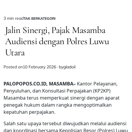
3 min read
TAK BERKATEGORI
Estimated
POSTED
IN
Jalin Sinergi, Pajak Masamba
read
time
Audiensi dengan Polres Luwu
Utara
Posted on
10 February 2026
by
gladoil
PALOPOPOS.CO.ID, MASAMBA–
Kantor Pelayanan,
Penyuluhan, dan Konsultasi Perpajakan (KP2KP)
Masamba terus memperkuat sinergi dengan aparat
penegak hukum dalam rangka mengoptimalkan
kepatuhan perpajakan.
Salah satu upaya tersebut diwujudkan melalui audiensi
dan koordinasi bersama Kepolisian Resor (Polres) Luwu