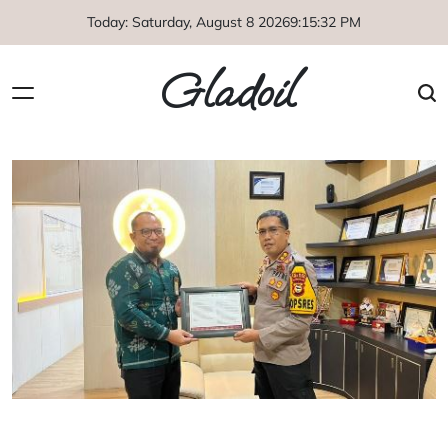
Skip
Today: Saturday, August 8 2026
9
:
15
:
32
PM
to
content
Gladoil