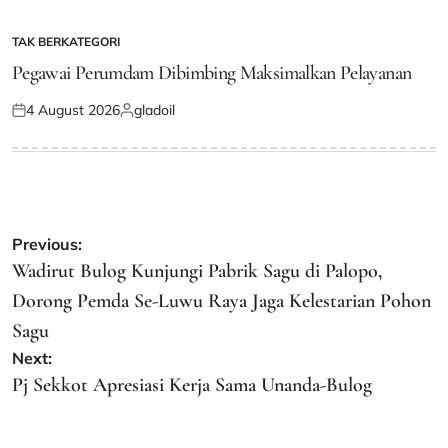
on
by
TAK BERKATEGORI
POSTED
IN
Pegawai Perumdam Dibimbing Maksimalkan Pelayanan
4 August 2026
gladoil
Posted
Posted
on
by
Post
Previous:
navigation
Wadirut Bulog Kunjungi Pabrik Sagu di Palopo,
Dorong Pemda Se-Luwu Raya Jaga Kelestarian Pohon
Sagu
Next:
Pj Sekkot Apresiasi Kerja Sama Unanda-Bulog