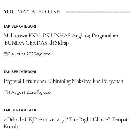
YOU MAY ALSO LIKE
TAK BERKATEGORI
POSTED
IN
Mahasiswa KKN- PK UNHAS Angk 69 Programkan
‘BUNDA CERDAS’ di Sidrap
6 August 2026
gladoil
Posted
Posted
on
by
TAK BERKATEGORI
POSTED
IN
Pegawai Perumdam Dibimbing Maksimalkan Pelayanan
4 August 2026
gladoil
Posted
Posted
on
by
TAK BERKATEGORI
POSTED
IN
2 Dekade UKJP Anniversary, “The Right Choice” Tempat
Kuliah