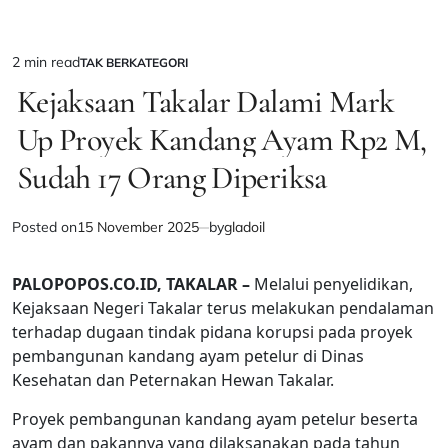
2 min read
TAK BERKATEGORI
Estimated
POSTED
IN
Kejaksaan Takalar Dalami Mark
read
time
Up Proyek Kandang Ayam Rp2 M,
Sudah 17 Orang Diperiksa
Posted on
15 November 2025
by
gladoil
PALOPOPOS.CO.ID, TAKALAR –
Melalui penyelidikan,
Kejaksaan Negeri Takalar terus melakukan pendalaman
terhadap dugaan tindak pidana korupsi pada proyek
pembangunan kandang ayam petelur di Dinas
Kesehatan dan Peternakan Hewan Takalar.‎
‎Proyek pembangunan kandang ayam petelur beserta
ayam dan pakannya yang dilaksanakan pada tahun