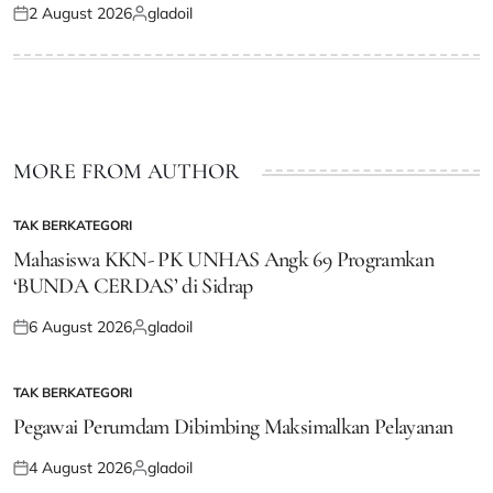
2 August 2026
gladoil
Posted
Posted
on
by
MORE FROM AUTHOR
TAK BERKATEGORI
POSTED
IN
Mahasiswa KKN- PK UNHAS Angk 69 Programkan
‘BUNDA CERDAS’ di Sidrap
6 August 2026
gladoil
Posted
Posted
on
by
TAK BERKATEGORI
POSTED
IN
Pegawai Perumdam Dibimbing Maksimalkan Pelayanan
4 August 2026
gladoil
Posted
Posted