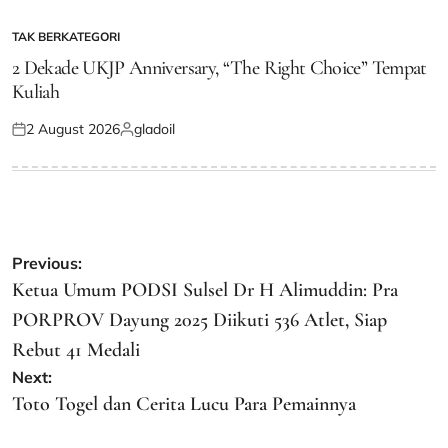
on
by
TAK BERKATEGORI
POSTED
IN
2 Dekade UKJP Anniversary, “The Right Choice” Tempat
Kuliah
2 August 2026
gladoil
Posted
Posted
on
by
Post
Previous:
navigation
Ketua Umum PODSI Sulsel Dr H Alimuddin: Pra
PORPROV Dayung 2025 Diikuti 536 Atlet, Siap
Rebut 41 Medali
Next:
Toto Togel dan Cerita Lucu Para Pemainnya