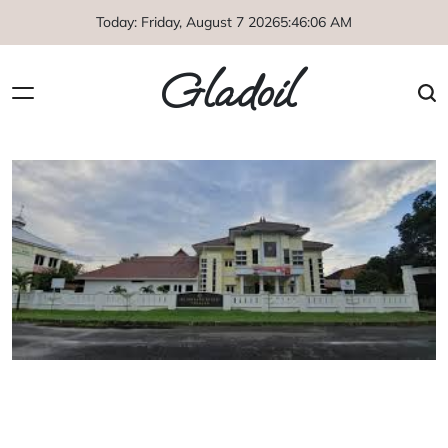
Skip
Today: Friday, August 7 2026
5
:
46
:
07
AM
to
content
Gladoil