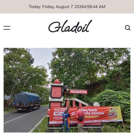
Skip
Today: Friday, August 7 2026
4
:
58
:
45
AM
to
content
Gladoil