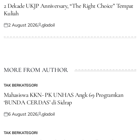
IN
2 Dekade UKJP Anniversary, “The Right Choice” Tempat
Kuliah
2 August 2026
gladoil
Posted
Posted
on
by
MORE FROM AUTHOR
TAK BERKATEGORI
POSTED
IN
Mahasiswa KKN- PK UNHAS Angk 69 Programkan
‘BUNDA CERDAS’ di Sidrap
6 August 2026
gladoil
Posted
Posted
on
by
TAK BERKATEGORI
POSTED