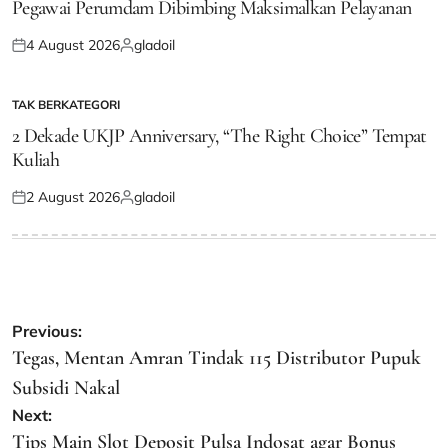
IN
Pegawai Perumdam Dibimbing Maksimalkan Pelayanan
4 August 2026
gladoil
Posted
Posted
on
by
TAK BERKATEGORI
POSTED
IN
2 Dekade UKJP Anniversary, “The Right Choice” Tempat
Kuliah
2 August 2026
gladoil
Posted
Posted
on
by
Post
Previous:
navigation
Tegas, Mentan Amran Tindak 115 Distributor Pupuk
Subsidi Nakal
Next:
Tips Main Slot Deposit Pulsa Indosat agar Bonus