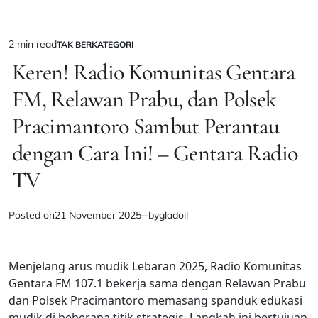
2 min read
TAK BERKATEGORI
Estimated
POSTED
IN
Keren! Radio Komunitas Gentara
read
time
FM, Relawan Prabu, dan Polsek
Pracimantoro Sambut Perantau
dengan Cara Ini! – Gentara Radio
TV
Posted on
21 November 2025
by
gladoil
Menjelang arus mudik Lebaran 2025, Radio Komunitas
Gentara FM 107.1 bekerja sama dengan Relawan Prabu
dan Polsek Pracimantoro memasang spanduk edukasi
mudik di beberapa titik strategis. Langkah ini bertujuan