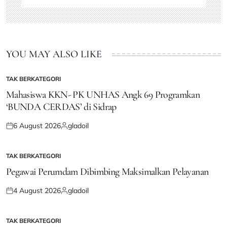
YOU MAY ALSO LIKE
TAK BERKATEGORI
POSTED
IN
Mahasiswa KKN- PK UNHAS Angk 69 Programkan
‘BUNDA CERDAS’ di Sidrap
6 August 2026
gladoil
Posted
Posted
on
by
TAK BERKATEGORI
POSTED
IN
Pegawai Perumdam Dibimbing Maksimalkan Pelayanan
4 August 2026
gladoil
Posted
Posted
on
by
TAK BERKATEGORI
POSTED