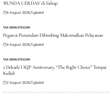
‘BUNDA CERDAS’ di Sidrap
6 August 2026
gladoil
Posted
Posted
on
by
TAK BERKATEGORI
POSTED
IN
Pegawai Perumdam Dibimbing Maksimalkan Pelayanan
4 August 2026
gladoil
Posted
Posted
on
by
TAK BERKATEGORI
POSTED
IN
2 Dekade UKJP Anniversary, “The Right Choice” Tempat
Kuliah
2 August 2026
gladoil
Posted
Posted
on
by