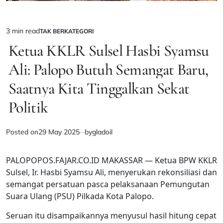
3 min read
TAK BERKATEGORI
Estimated
POSTED
IN
Ketua KKLR Sulsel Hasbi Syamsu
read
time
Ali: Palopo Butuh Semangat Baru,
Saatnya Kita Tinggalkan Sekat
Politik
Posted on
29 May 2025
by
gladoil
PALOPOPOS.FAJAR.CO.ID MAKASSAR — Ketua BPW KKLR
Sulsel, Ir. Hasbi Syamsu Ali, menyerukan rekonsiliasi dan
semangat persatuan pasca pelaksanaan Pemungutan
Suara Ulang (PSU) Pilkada Kota Palopo.
Seruan itu disampaikannya menyusul hasil hitung cepat