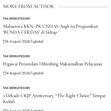
MORE FROM AUTHOR
TAK BERKATEGORI
POSTED
IN
Mahasiswa KKN- PK UNHAS Angk 69 Programkan
‘BUNDA CERDAS’ di Sidrap
6 August 2026
gladoil
Posted
Posted
on
by
TAK BERKATEGORI
POSTED
IN
Pegawai Perumdam Dibimbing Maksimalkan Pelayanan
4 August 2026
gladoil
Posted
Posted
on
by
TAK BERKATEGORI
POSTED
IN
2 Dekade UKJP Anniversary, “The Right Choice” Tempat
Kuliah
2 August 2026
gladoil