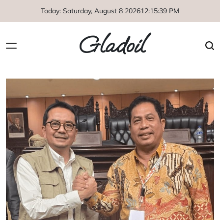
Skip
Today: Saturday, August 8 2026
12
:
15
:
40
PM
to
content
Gladoil