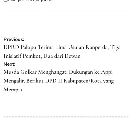
Posted
Posted
on
by
Post
Previous:
navigation
DPRD Palopo Terima Lima Usulan Ranperda, Tiga
Inisiatif Pemkot, Dua dari Dewan
Next:
Musda Golkar Menghangat, Dukungan ke Appi
Mengalir, Berikut DPD II Kabupaten/Kota yang
Merapat