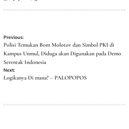
Posted
Posted
on
by
Post
Previous:
navigation
Polisi Temukan Bom Molotov dan Simbol PKI di
Kampus Unmul, Diduga akan Digunakan pada Demo
Serentak Indonesia
Next:
Logikanya Di mana? – PALOPOPOS