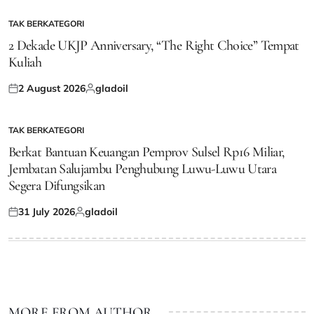
on
by
TAK BERKATEGORI
POSTED
IN
2 Dekade UKJP Anniversary, “The Right Choice” Tempat
Kuliah
2 August 2026
gladoil
Posted
Posted
on
by
TAK BERKATEGORI
POSTED
IN
Berkat Bantuan Keuangan Pemprov Sulsel Rp16 Miliar,
Jembatan Salujambu Penghubung Luwu-Luwu Utara
Segera Difungsikan
31 July 2026
gladoil
Posted
Posted
on
by
MORE FROM AUTHOR