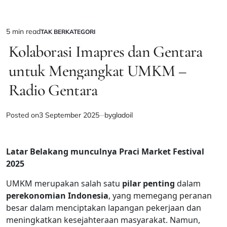
5 min read
TAK BERKATEGORI
Estimated
POSTED
IN
Kolaborasi Imapres dan Gentara
read
time
untuk Mengangkat UMKM –
Radio Gentara
Posted on
3 September 2025
by
gladoil
Latar Belakang munculnya Praci Market Festival
2025
UMKM merupakan salah satu
pilar penting
dalam
perekonomian Indonesia
, yang memegang peranan
besar dalam menciptakan lapangan pekerjaan dan
meningkatkan kesejahteraan masyarakat. Namun,