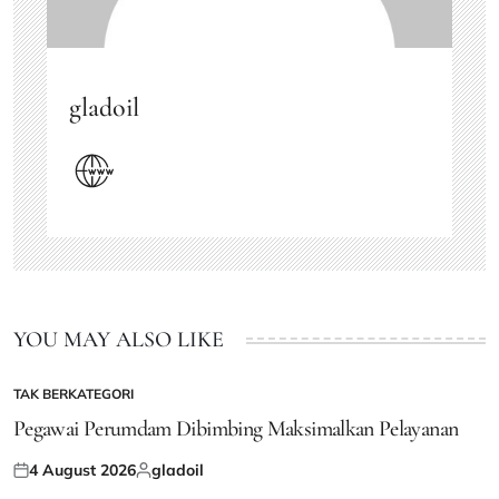
gladoil
YOU MAY ALSO LIKE
TAK BERKATEGORI
POSTED
IN
Pegawai Perumdam Dibimbing Maksimalkan Pelayanan
4 August 2026
gladoil
Posted
Posted