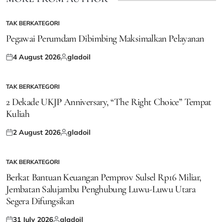
TAK BERKATEGORI
POSTED
IN
Pegawai Perumdam Dibimbing Maksimalkan Pelayanan
4 August 2026
gladoil
Posted
Posted
on
by
TAK BERKATEGORI
POSTED
IN
2 Dekade UKJP Anniversary, “The Right Choice” Tempat
Kuliah
2 August 2026
gladoil
Posted
Posted
on
by
TAK BERKATEGORI
POSTED
IN
Berkat Bantuan Keuangan Pemprov Sulsel Rp16 Miliar,
Jembatan Salujambu Penghubung Luwu-Luwu Utara
Segera Difungsikan
31 July 2026
gladoil