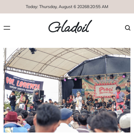
Skip
Today: Thursday, August 6 2026
8
:
20
:
55
AM
to
content
Gladoil