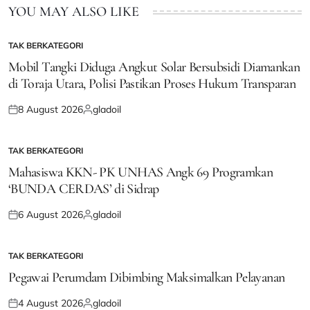
YOU MAY ALSO LIKE
TAK BERKATEGORI
POSTED
IN
Mobil Tangki Diduga Angkut Solar Bersubsidi Diamankan
di Toraja Utara, Polisi Pastikan Proses Hukum Transparan
8 August 2026
gladoil
Posted
Posted
on
by
TAK BERKATEGORI
POSTED
IN
Mahasiswa KKN- PK UNHAS Angk 69 Programkan
‘BUNDA CERDAS’ di Sidrap
6 August 2026
gladoil
Posted
Posted
on
by
TAK BERKATEGORI
POSTED
IN
Pegawai Perumdam Dibimbing Maksimalkan Pelayanan
4 August 2026
gladoil
Posted
Posted