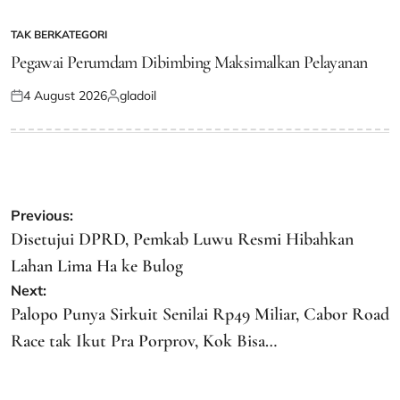
on
by
TAK BERKATEGORI
POSTED
IN
Pegawai Perumdam Dibimbing Maksimalkan Pelayanan
4 August 2026
gladoil
Posted
Posted
on
by
Post
Previous:
navigation
Disetujui DPRD, Pemkab Luwu Resmi Hibahkan
Lahan Lima Ha ke Bulog
Next:
Palopo Punya Sirkuit Senilai Rp49 Miliar, Cabor Road
Race tak Ikut Pra Porprov, Kok Bisa…