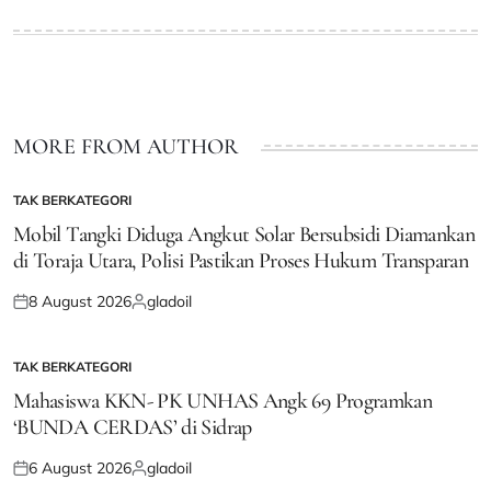
on
by
MORE FROM AUTHOR
TAK BERKATEGORI
POSTED
IN
Mobil Tangki Diduga Angkut Solar Bersubsidi Diamankan
di Toraja Utara, Polisi Pastikan Proses Hukum Transparan
8 August 2026
gladoil
Posted
Posted
on
by
TAK BERKATEGORI
POSTED
IN
Mahasiswa KKN- PK UNHAS Angk 69 Programkan
‘BUNDA CERDAS’ di Sidrap
6 August 2026
gladoil
Posted
Posted