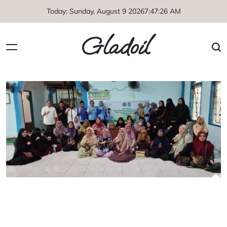
Skip
Today: Sunday, August 9 2026
7
:
47
:
26
AM
to
content
Gladoil