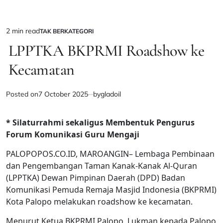
2 min read
TAK BERKATEGORI
Estimated
POSTED
IN
LPPTKA BKPRMI Roadshow ke
read
time
Kecamatan
Posted on
7 October 2025
by
gladoil
* Silaturrahmi sekaligus Membentuk Pengurus
Forum Komunikasi Guru Mengaji
PALOPOPOS.CO.ID, MAROANGIN– Lembaga Pembinaan
dan Pengembangan Taman Kanak-Kanak Al-Quran
(LPPTKA) Dewan Pimpinan Daerah (DPD) Badan
Komunikasi Pemuda Remaja Masjid Indonesia (BKPRMI)
Kota Palopo melakukan roadshow ke kecamatan.
Menurut Ketua BKPRMI Palopo, Lukman kepada Palopo