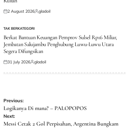
Kuliah
2 August 2026
gladoil
Posted
Posted
on
by
TAK BERKATEGORI
POSTED
IN
Berkat Bantuan Keuangan Pemprov Sulsel Rp16 Miliar,
Jembatan Salujambu Penghubung Luwu-Luwu Utara
Segera Difungsikan
31 July 2026
gladoil
Posted
Posted
on
by
Post
Previous:
navigation
Logikanya Di mana? – PALOPOPOS
Next:
Messi Cetak 2 Gol Perpisahan, Argentina Bungkam