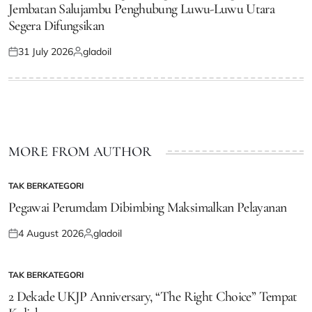
Jembatan Salujambu Penghubung Luwu-Luwu Utara
Segera Difungsikan
31 July 2026
gladoil
Posted
Posted
on
by
MORE FROM AUTHOR
TAK BERKATEGORI
POSTED
IN
Pegawai Perumdam Dibimbing Maksimalkan Pelayanan
4 August 2026
gladoil
Posted
Posted
on
by
TAK BERKATEGORI
POSTED
IN
2 Dekade UKJP Anniversary, “The Right Choice” Tempat