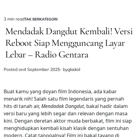
3 min read
TAK BERKATEGORI
Estimated
POSTED
IN
Mendadak Dangdut Kembali! Versi
read
time
Reboot Siap Mengguncang Layar
Lebar – Radio Gentara
Posted on
4 September 2025
by
gladoil
Buat kamu yang doyan film Indonesia, ada kabar
menarik nih! Salah satu film legendaris yang pernah
hits di tanah air,
Mendadak Dangdut
, bakal hadir dalam
versi baru yang lebih segar dan relevan dengan masa
kini. Dengan deretan aktor muda berbakat, film ini siap
menghidupkan kembali kisah klasik dengan sentuhan
modern. Catat tanggalnya! Film ini bakal tayang di