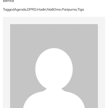
Berita
Tagged
Agenda
,
DPRD
,
Hadiri
,
NailiOme
,
Paripurna
,
Tiga