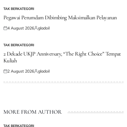
on
by
TAK BERKATEGORI
POSTED
IN
Pegawai Perumdam Dibimbing Maksimalkan Pelayanan
4 August 2026
gladoil
Posted
Posted
on
by
TAK BERKATEGORI
POSTED
IN
2 Dekade UKJP Anniversary, “The Right Choice” Tempat
Kuliah
2 August 2026
gladoil
Posted
Posted
on
by
MORE FROM AUTHOR
TAK BERKATEGORI