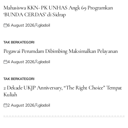
POSTED
IN
Mahasiswa KKN- PK UNHAS Angk 69 Programkan
‘BUNDA CERDAS’ di Sidrap
6 August 2026
gladoil
Posted
Posted
on
by
TAK BERKATEGORI
POSTED
IN
Pegawai Perumdam Dibimbing Maksimalkan Pelayanan
4 August 2026
gladoil
Posted
Posted
on
by
TAK BERKATEGORI
POSTED
IN
2 Dekade UKJP Anniversary, “The Right Choice” Tempat
Kuliah
2 August 2026
gladoil
Posted
Posted
on
by