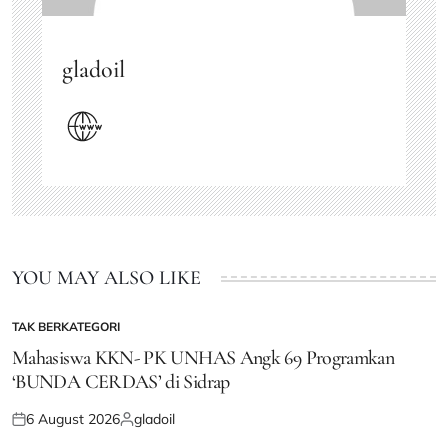
gladoil
YOU MAY ALSO LIKE
TAK BERKATEGORI
POSTED
IN
Mahasiswa KKN- PK UNHAS Angk 69 Programkan
‘BUNDA CERDAS’ di Sidrap
6 August 2026
gladoil
Posted
Posted