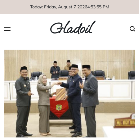
Skip
Today: Friday, August 7 2026
4
:
53
:
56
PM
to
content
Gladoil