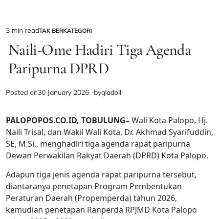
3 min read
TAK BERKATEGORI
Estimated
POSTED
IN
Naili-Ome Hadiri Tiga Agenda
read
time
Paripurna DPRD
Posted on
30 January 2026
by
gladoil
PALOPOPOS.CO.ID, TOBULUNG–
Wali Kota Palopo, Hj.
Naili Trisal, dan Wakil Wali Kota, Dr. Akhmad Syarifuddin,
SE, M.Si., menghadiri tiga agenda rapat paripurna
Dewan Perwakilan Rakyat Daerah (DPRD) Kota Palopo.
Adapun tiga jenis agenda rapat paripurna tersebut,
diantaranya penetapan Program Pembentukan
Peraturan Daerah (Propemperda) tahun 2026,
kemudian penetapan Ranperda RPJMD Kota Palopo