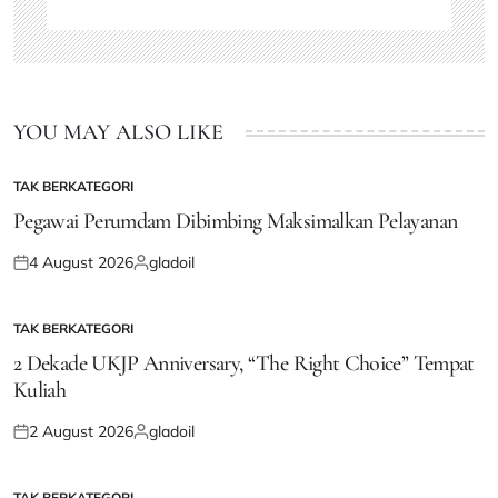
YOU MAY ALSO LIKE
TAK BERKATEGORI
POSTED
IN
Pegawai Perumdam Dibimbing Maksimalkan Pelayanan
4 August 2026
gladoil
Posted
Posted
on
by
TAK BERKATEGORI
POSTED
IN
2 Dekade UKJP Anniversary, “The Right Choice” Tempat
Kuliah
2 August 2026
gladoil
Posted
Posted
on
by
TAK BERKATEGORI