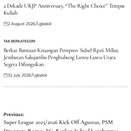
IN
2 Dekade UKJP Anniversary, “The Right Choice” Tempat
Kuliah
2 August 2026
gladoil
Posted
Posted
on
by
TAK BERKATEGORI
POSTED
IN
Berkat Bantuan Keuangan Pemprov Sulsel Rp16 Miliar,
Jembatan Salujambu Penghubung Luwu-Luwu Utara
Segera Difungsikan
31 July 2026
gladoil
Posted
Posted
on
by
Post
Previous:
navigation
Super League 2025/2026 Kick Off Agustus, PSM
Ditantang Borneo FC, Berikut Jadwal Lengkapnya