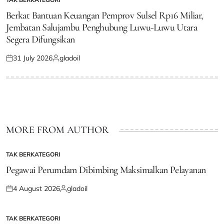
POSTED
IN
Berkat Bantuan Keuangan Pemprov Sulsel Rp16 Miliar,
Jembatan Salujambu Penghubung Luwu-Luwu Utara
Segera Difungsikan
31 July 2026
gladoil
Posted
Posted
on
by
MORE FROM AUTHOR
TAK BERKATEGORI
POSTED
IN
Pegawai Perumdam Dibimbing Maksimalkan Pelayanan
4 August 2026
gladoil
Posted
Posted
on
by
TAK BERKATEGORI
POSTED