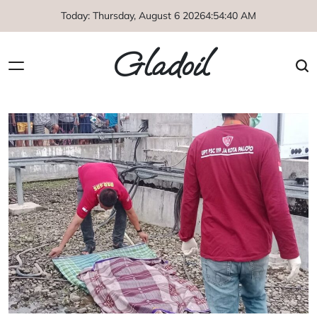
Skip
Today: Thursday, August 6 2026
4
:
54
:
40
AM
to
content
Gladoil