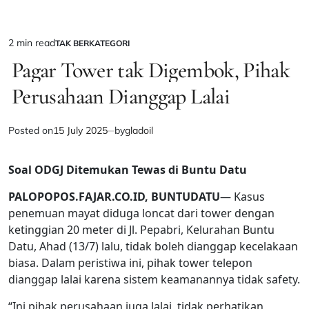
2 min read
TAK BERKATEGORI
Estimated
POSTED
IN
Pagar Tower tak Digembok, Pihak
read
time
Perusahaan Dianggap Lalai
Posted on
15 July 2025
by
gladoil
Soal ODGJ Ditemukan Tewas di Buntu Datu
PALOPOPOS.FAJAR.CO.ID, BUNTUDATU
— Kasus
penemuan mayat diduga loncat dari tower dengan
ketinggian 20 meter di Jl. Pepabri, Kelurahan Buntu
Datu, Ahad (13/7) lalu, tidak boleh dianggap kecelakaan
biasa. Dalam peristiwa ini, pihak tower telepon
dianggap lalai karena sistem keamanannya tidak safety.
“Ini pihak perusahaan juga lalai, tidak perhatikan