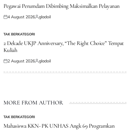
IN
Pegawai Perumdam Dibimbing Maksimalkan Pelayanan
4 August 2026
gladoil
Posted
Posted
on
by
TAK BERKATEGORI
POSTED
IN
2 Dekade UKJP Anniversary, “The Right Choice” Tempat
Kuliah
2 August 2026
gladoil
Posted
Posted
on
by
MORE FROM AUTHOR
TAK BERKATEGORI
POSTED
IN
Mahasiswa KKN- PK UNHAS Angk 69 Programkan