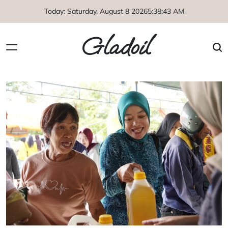
Skip
Today: Saturday, August 8 2026
5
:
38
:
43
AM
to
content
Gladoil