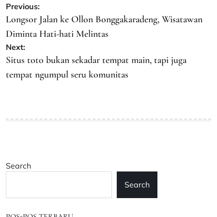
Post
Previous:
navigation
Longsor Jalan ke Ollon Bonggakaradeng, Wisatawan
Diminta Hati-hati Melintas
Next:
Situs toto bukan sekadar tempat main, tapi juga
tempat ngumpul seru komunitas
Search
Search
POS-POS TERBARU