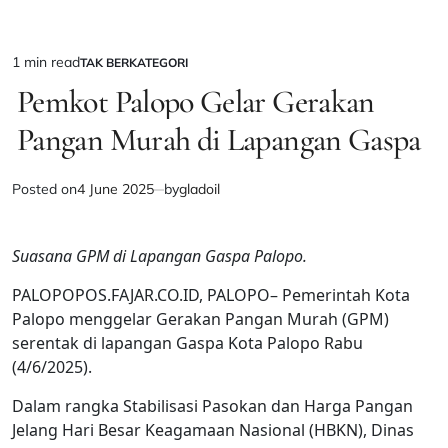
1 min read
TAK BERKATEGORI
Estimated
POSTED
IN
Pemkot Palopo Gelar Gerakan
read
time
Pangan Murah di Lapangan Gaspa
Posted on
4 June 2025
by
gladoil
Suasana GPM di Lapangan Gaspa Palopo.
PALOPOPOS.FAJAR.CO.ID, PALOPO– Pemerintah Kota
Palopo menggelar Gerakan Pangan Murah (GPM)
serentak di lapangan Gaspa Kota Palopo Rabu
(4/6/2025).
Dalam rangka Stabilisasi Pasokan dan Harga Pangan
Jelang Hari Besar Keagamaan Nasional (HBKN), Dinas