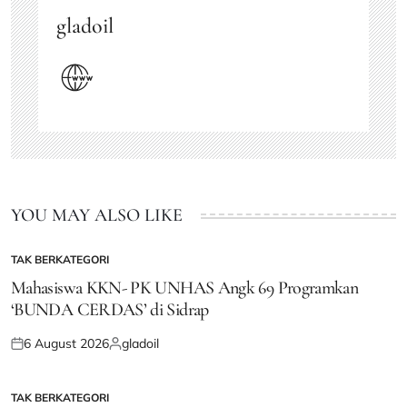
gladoil
YOU MAY ALSO LIKE
TAK BERKATEGORI
POSTED
IN
Mahasiswa KKN- PK UNHAS Angk 69 Programkan
‘BUNDA CERDAS’ di Sidrap
6 August 2026
gladoil
Posted
Posted
on
by
TAK BERKATEGORI
POSTED