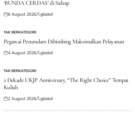
‘BUNDA CERDAS’ di Sidrap
6 August 2026
gladoil
Posted
Posted
on
by
TAK BERKATEGORI
POSTED
IN
Pegawai Perumdam Dibimbing Maksimalkan Pelayanan
4 August 2026
gladoil
Posted
Posted
on
by
TAK BERKATEGORI
POSTED
IN
2 Dekade UKJP Anniversary, “The Right Choice” Tempat
Kuliah
2 August 2026
gladoil
Posted
Posted
on
by