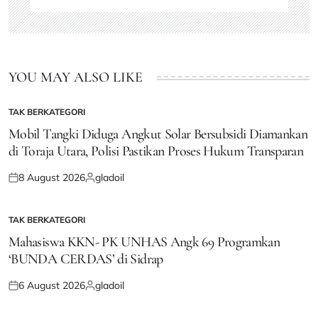
YOU MAY ALSO LIKE
TAK BERKATEGORI
POSTED
IN
Mobil Tangki Diduga Angkut Solar Bersubsidi Diamankan
di Toraja Utara, Polisi Pastikan Proses Hukum Transparan
8 August 2026
gladoil
Posted
Posted
on
by
TAK BERKATEGORI
POSTED
IN
Mahasiswa KKN- PK UNHAS Angk 69 Programkan
‘BUNDA CERDAS’ di Sidrap
6 August 2026
gladoil
Posted
Posted
on
by