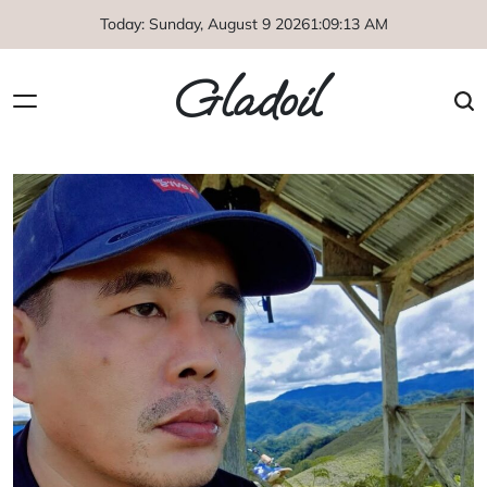
Skip
Today: Sunday, August 9 2026
1
:
09
:
14
AM
to
content
Gladoil