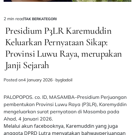
2 min read
TAK BERKATEGORI
Estimated
POSTED
IN
Presidium P3LR Karemuddin
read
time
Keluarkan Pernyataan Sikap:
Provinsi Luwu Raya, merupakan
Janji Sejarah
Posted on
4 January 2026
by
gladoil
PALOPOPOS. co. ID, MASAMBA–Presidium Perjuangan
pembentukan Provinsi Luwu Raya (P3LR), Karemyddin
mengeluarkan surat pernyataan di Masamba pada
Ahad, 4 Januari 2026.
Melalui akun facebooknya, Karemuddin yang juga
anggota DPRD Lutra menyatakan bahwavperjuangan