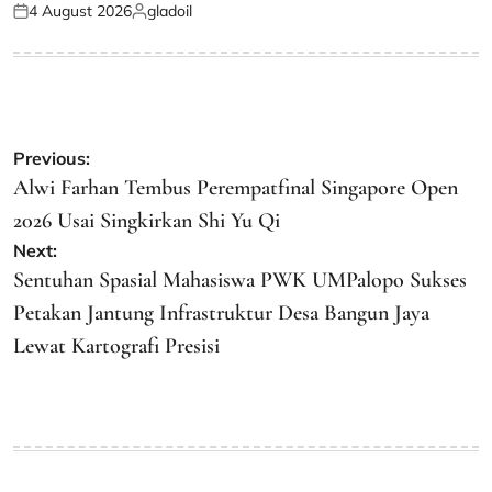
4 August 2026
gladoil
Posted
Posted
on
by
Post
Previous:
navigation
Alwi Farhan Tembus Perempatfinal Singapore Open
2026 Usai Singkirkan Shi Yu Qi
Next:
Sentuhan Spasial Mahasiswa PWK UMPalopo Sukses
Petakan Jantung Infrastruktur Desa Bangun Jaya
Lewat Kartografi Presisi