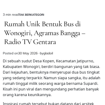
3 min read
TAK BERKATEGORI
Estimated
POSTED
IN
Rumah Unik Bentuk Bus di
read
time
Wonogiri, Agramas Bangga –
Radio TV Gentara
Posted on
30 May 2026
by
gladoil
Di sebuah sudut Desa Kopen, Kecamatan Jatipurno,
Kabupaten Wonogiri, berdiri bangunan yang tak biasa.
Dari kejauhan, bentuknya menyerupai dua bus tingkat
yang sedang terparkir. Namun siapa sangka, itu adalah
rumah tinggal milik seorang warga bernama Supardi.
Kisah ini pun viral dan mengundang perhatian banyak
orang karena keunikannya.
Inspirasi rumah tersebut bukan datang dari arsitek