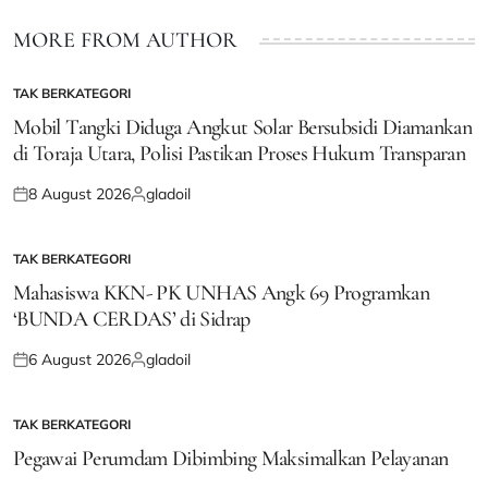
MORE FROM AUTHOR
TAK BERKATEGORI
POSTED
IN
Mobil Tangki Diduga Angkut Solar Bersubsidi Diamankan
di Toraja Utara, Polisi Pastikan Proses Hukum Transparan
8 August 2026
gladoil
Posted
Posted
on
by
TAK BERKATEGORI
POSTED
IN
Mahasiswa KKN- PK UNHAS Angk 69 Programkan
‘BUNDA CERDAS’ di Sidrap
6 August 2026
gladoil
Posted
Posted
on
by
TAK BERKATEGORI
POSTED
IN
Pegawai Perumdam Dibimbing Maksimalkan Pelayanan