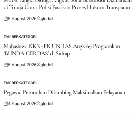
di Toraja Utara, Polisi Pastikan Proses Hukum Transparan
8 August 2026
gladoil
Posted
Posted
on
by
TAK BERKATEGORI
POSTED
IN
Mahasiswa KKN- PK UNHAS Angk 69 Programkan
‘BUNDA CERDAS’ di Sidrap
6 August 2026
gladoil
Posted
Posted
on
by
TAK BERKATEGORI
POSTED
IN
Pegawai Perumdam Dibimbing Maksimalkan Pelayanan
4 August 2026
gladoil
Posted
Posted
on
by