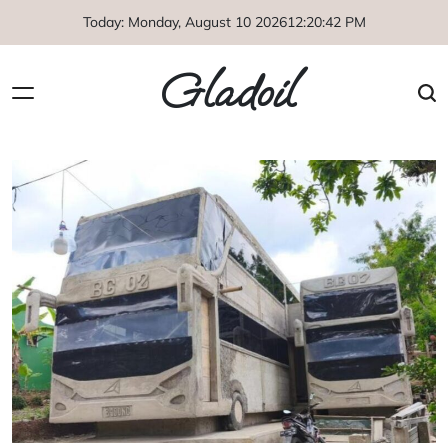
Skip
Today: Monday, August 10 2026
12
:
20
:
42
PM
to
content
Gladoil