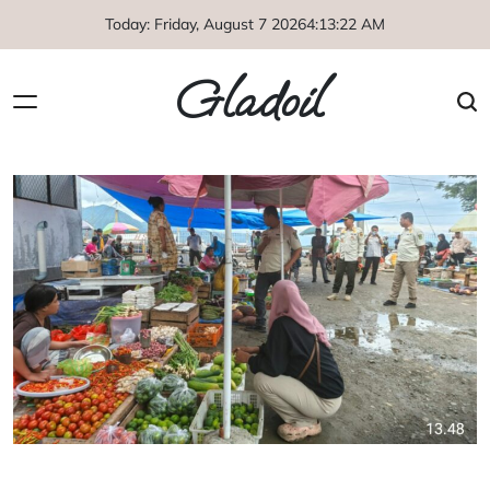
Skip
Today: Friday, August 7 2026
4
:
13
:
22
AM
to
content
Gladoil