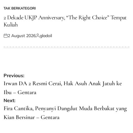
TAK BERKATEGORI
POSTED
IN
2 Dekade UKJP Anniversary, “The Right Choice” Tempat
Kuliah
2 August 2026
gladoil
Posted
Posted
on
by
Post
Previous:
navigation
Irwan DA 2 Resmi Cerai, Hak Asuh Anak Jatuh ke
Ibu – Gentara
Next:
Fira Cantika, Penyanyi Dangdut Muda Berbakat yang
Kian Bersinar – Gentara