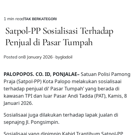
1 min read
TAK BERKATEGORI
Estimated
POSTED
IN
Satpol-PP Sosialisasi Terhadap
read
time
Penjual di Pasar Tumpah
Posted on
8 January 2026
by
gladoil
PALOPOPOS. CO. ID, PONJALAE–
Satuan Polisi Pamong
Praja (Satpol-PP) Kota Palopo melakukan sosialisaai
terhadap penjual di’ Pasar Tumpah’ yang berada di
kawasan TPI dan luar Pasar Andi Tadda (PAT), Kamis, 8
Januari 2026.
Sosialisaai juga dilakukan terhadap lapak jualan di
sepnajng Jl. Pongsimpin.
Sosialisaai yang dipimpin Kabid Trantibum Satpol-PP