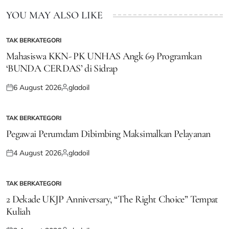
YOU MAY ALSO LIKE
TAK BERKATEGORI
POSTED
IN
Mahasiswa KKN- PK UNHAS Angk 69 Programkan
‘BUNDA CERDAS’ di Sidrap
6 August 2026
gladoil
Posted
Posted
on
by
TAK BERKATEGORI
POSTED
IN
Pegawai Perumdam Dibimbing Maksimalkan Pelayanan
4 August 2026
gladoil
Posted
Posted
on
by
TAK BERKATEGORI
POSTED
IN
2 Dekade UKJP Anniversary, “The Right Choice” Tempat
Kuliah