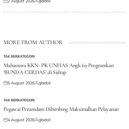
2 August 2026
gladoil
Posted
Posted
on
by
MORE FROM AUTHOR
TAK BERKATEGORI
POSTED
IN
Mahasiswa KKN- PK UNHAS Angk 69 Programkan
‘BUNDA CERDAS’ di Sidrap
6 August 2026
gladoil
Posted
Posted
on
by
TAK BERKATEGORI
POSTED
IN
Pegawai Perumdam Dibimbing Maksimalkan Pelayanan
4 August 2026
gladoil
Posted
Posted
on
by