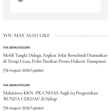
YOU MAY ALSO LIKE
TAK BERKATEGORI
POSTED
IN
Mobil Tangki Diduga Angkut Solar Bersubsidi Diamankan
di Toraja Utara, Polisi Pastikan Proses Hukum Transparan
8 August 2026
gladoil
Posted
Posted
on
by
TAK BERKATEGORI
POSTED
IN
Mahasiswa KKN- PK UNHAS Angk 69 Programkan
‘BUNDA CERDAS’ di Sidrap
6 August 2026
gladoil
Posted
Posted