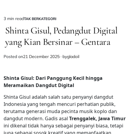
3 min read
TAK BERKATEGORI
Estimated
POSTED
IN
Shinta Gisul, Pedangdut Digital
read
time
yang Kian Bersinar – Gentara
Posted on
21 December 2025
by
gladoil
Shinta Gisul: Dari Panggung Kecil hingga
Meramaikan Dangdut Digital
Shinta Gisul adalah salah satu penyanyi dangdut
Indonesia yang tengah mencuri perhatian publik,
terutama generasi muda pecinta musik koplo dan
dangdut modern. Gadis asal
Trenggalek, Jawa Timur
ini dikenal tidak hanya sebagai penyanyi biasa, tetapi
juga sebagai sosok kreatif yang memanfaatkan