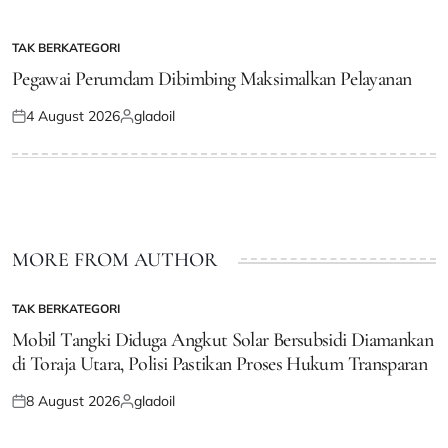
on
by
TAK BERKATEGORI
POSTED
IN
Pegawai Perumdam Dibimbing Maksimalkan Pelayanan
4 August 2026
gladoil
Posted
Posted
on
by
MORE FROM AUTHOR
TAK BERKATEGORI
POSTED
IN
Mobil Tangki Diduga Angkut Solar Bersubsidi Diamankan
di Toraja Utara, Polisi Pastikan Proses Hukum Transparan
8 August 2026
gladoil
Posted
Posted
on
by