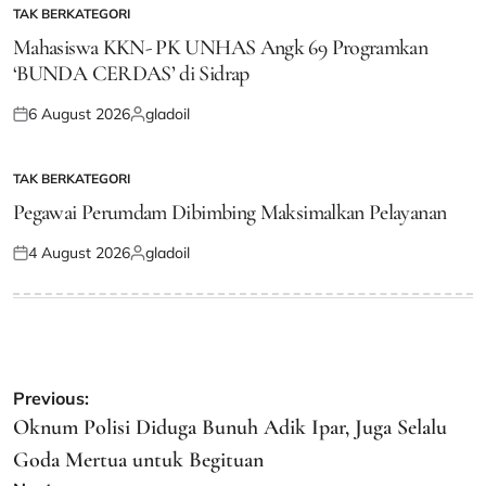
TAK BERKATEGORI
POSTED
IN
Mahasiswa KKN- PK UNHAS Angk 69 Programkan
‘BUNDA CERDAS’ di Sidrap
6 August 2026
gladoil
Posted
Posted
on
by
TAK BERKATEGORI
POSTED
IN
Pegawai Perumdam Dibimbing Maksimalkan Pelayanan
4 August 2026
gladoil
Posted
Posted
on
by
Post
Previous:
navigation
Oknum Polisi Diduga Bunuh Adik Ipar, Juga Selalu
Goda Mertua untuk Begituan