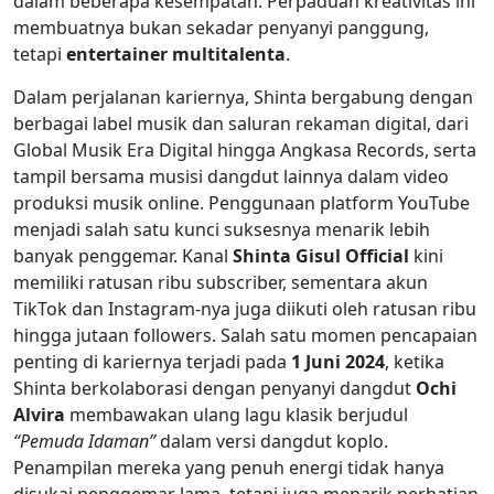
dalam beberapa kesempatan. Perpaduan kreativitas ini
membuatnya bukan sekadar penyanyi panggung,
tetapi
entertainer multitalenta
.
Dalam perjalanan kariernya, Shinta bergabung dengan
berbagai label musik dan saluran rekaman digital, dari
Global Musik Era Digital hingga Angkasa Records, serta
tampil bersama musisi dangdut lainnya dalam video
produksi musik online. Penggunaan platform YouTube
menjadi salah satu kunci suksesnya menarik lebih
banyak penggemar. Kanal
Shinta Gisul Official
kini
memiliki ratusan ribu subscriber, sementara akun
TikTok dan Instagram-nya juga diikuti oleh ratusan ribu
hingga jutaan followers. Salah satu momen pencapaian
penting di kariernya terjadi pada
1 Juni 2024
, ketika
Shinta berkolaborasi dengan penyanyi dangdut
Ochi
Alvira
membawakan ulang lagu klasik berjudul
“Pemuda Idaman”
dalam versi dangdut koplo.
Penampilan mereka yang penuh energi tidak hanya