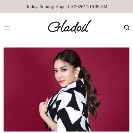
Skip
Today: Sunday, August 9 2026
11
:
16
:
36
AM
to
content
Gladoil