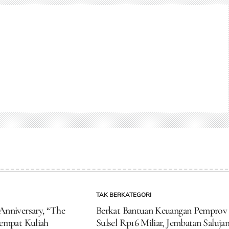
TAK BERKATEGORI
POSTED
IN
nniversary, “The
Berkat Bantuan Keuangan Pemprov
empat Kuliah
Sulsel Rp16 Miliar, Jembatan Saluj