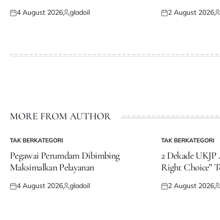
4 August 2026
gladoil
2 August 2026
Posted
Posted
Posted
P
on
by
on
b
MORE FROM AUTHOR
TAK BERKATEGORI
TAK BERKATEGORI
POSTED
POSTED
IN
IN
Pegawai Perumdam Dibimbing
2 Dekade UKJP A
Maksimalkan Pelayanan
Right Choice” T
4 August 2026
gladoil
2 August 2026
Posted
Posted
Posted
P
on
by
on
b