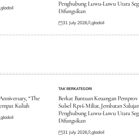
Penghubung Luwu-Luwu Utara Seg
gladoil
Difungsikan
osted
y
31 July 2026
gladoil
Posted
Posted
on
by
TAK BERKATEGORI
POSTED
IN
nniversary, “The
Berkat Bantuan Keuangan Pemprov
empat Kuliah
Sulsel Rp16 Miliar, Jembatan Saluj
Penghubung Luwu-Luwu Utara Seg
gladoil
Difungsikan
osted
y
31 July 2026
gladoil
Posted
Posted