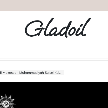
Gladoil
h Sulsel Keluarkan Seruan Damai, Ajak Masyarakat Menahan Diri