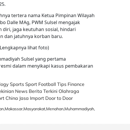
25.
hnya tertera nama Ketua Pimpinan Wilayah
bo Dalle MAg, PWM Sulsel mengajak
iri, jaga keutuhan sosial, hindari
n dan jatuhnya korban baru.
Lengkapnya lihat foto)
madiyah Sulsel yang pertama
resmi dalam menyikapi kasus pembakaran
logy
Sports
Sport
Football
Tips
Finance
ekinian
News
Berita Terkini
Olahraga
rt China
Jasa Import Door to Door
an
,
Makassar
,
Masyarakat
,
Menahan
,
Muhammadiyah
,