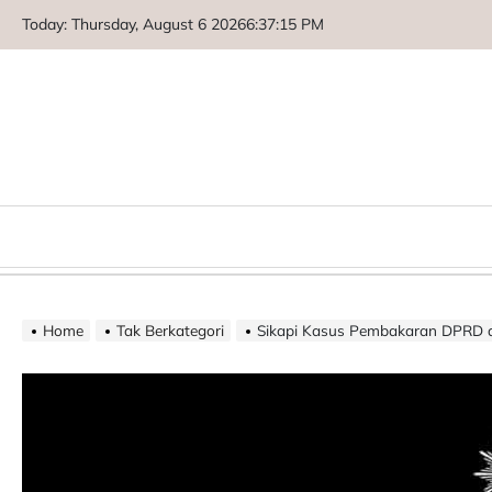
Skip
Today: Thursday, August 6 2026
6
:
37
:
15
PM
to
content
Home
Tak Berkategori
Sikapi Kasus Pembakaran DPRD di Makassar, Muhammadiya