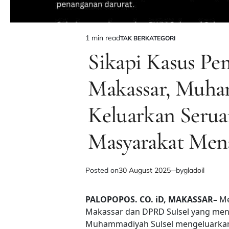
1 min read
TAK BERKATEGORI
Estimated
POSTED
IN
Sikapi Kasus P
read
time
Makassar, Muha
Keluarkan Serua
Masyarakat Men
Posted on
30 August 2025
by
gladoil
PALOPOPOS. CO. iD, MAKASSAR–
Me
Makassar dan DPRD Sulsel yang me
Muhammadiyah Sulsel mengeluarkan 