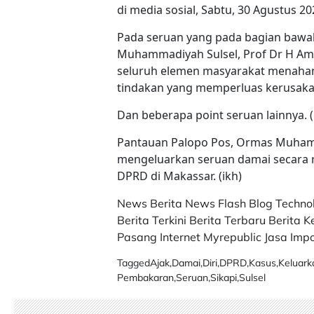
di media sosial, Sabtu, 30 Agustus 20
Pada seruan yang pada bagian bawa
Muhammadiyah Sulsel, Prof Dr H Am
seluruh elemen masyarakat menahan d
tindakan yang memperluas kerusaka
Dan beberapa point seruan lainnya. (
Pantauan Palopo Pos, Ormas Muham
mengeluarkan seruan damai secara 
DPRD di Makassar. (ikh)
News
Berita
News Flash
Blog
Techno
Berita Terkini
Berita Terbaru
Berita K
Pasang Internet Myrepublic
Jasa Impo
Tagged
Ajak
,
Damai
,
Diri
,
DPRD
,
Kasus
,
Keluark
Pembakaran
,
Seruan
,
Sikapi
,
Sulsel