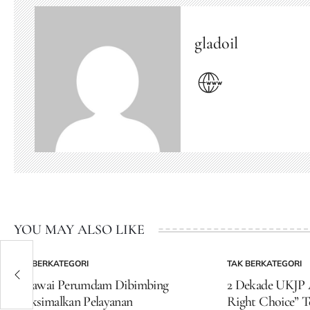
gladoil
YOU MAY ALSO LIKE
n the
TAK BERKATEGORI
TAK BERKATEGORI
POSTED
POSTED
IN
IN
Pegawai Perumdam Dibimbing
2 Dekade UKJP A
Maksimalkan Pelayanan
Right Choice” T