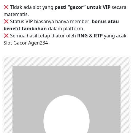
Tidak ada slot yang
pasti “gacor” untuk VIP
secara
matematis.
Status VIP biasanya hanya memberi
bonus atau
benefit tambahan
dalam platform.
Semua hasil tetap diatur oleh
RNG & RTP
yang acak.
Slot Gacor Agen234