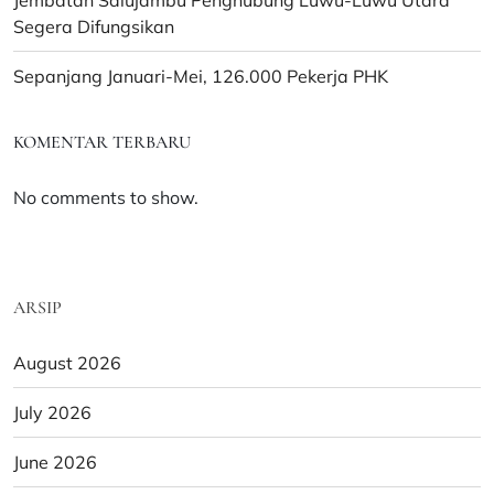
Segera Difungsikan
Sepanjang Januari-Mei, 126.000 Pekerja PHK
KOMENTAR TERBARU
No comments to show.
ARSIP
August 2026
July 2026
June 2026