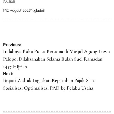
Kuliah
2 August 2026
gladoil
Posted
Posted
on
by
Post
Previous:
navigation
Indahnya Buka Puasa Bersama di Masjid Agung Luwu
Palopo, Dilaksanakan Selama Bulan Suci Ramadan
1447 Hijriah
Next:
Bupati Zadrak Ingatkan Kepatuhan Pajak Saat
Sosialisasi Optimalisasi PAD ke Pelaku Usaha