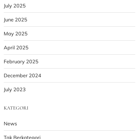
July 2025
June 2025
May 2025
April 2025
February 2025
December 2024
July 2023
KATEGORI
News
Tak Berkategori