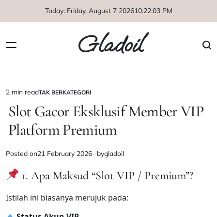
Skip
Today: Friday, August 7 2026
10
:
22
:
04
PM
to
content
Gladoil
2 min read
TAK BERKATEGORI
Estimated
POSTED
IN
Slot Gacor Eksklusif Member VIP
read
time
Platform Premium
Posted on
21 February 2026
by
gladoil
1. Apa Maksud “Slot VIP / Premium”?
Istilah ini biasanya merujuk pada:
Status Akun VIP