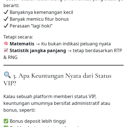
berarti:
Banyaknya kemenangan kecil
Banyak memicu fitur bonus
Perasaan “lagi hoki”
Tetapi secara:
Matematis
→ itu bukan indikasi peluang nyata
Statistik jangka panjang
→ tetap berdasarkan RTP
& RNG
3. Apa Keuntungan Nyata dari Status
VIP?
Kalau sebuah platform memberi status VIP,
keuntungan umumnya bersifat administratif atau
bonus, seperti:
Bonus deposit lebih tinggi