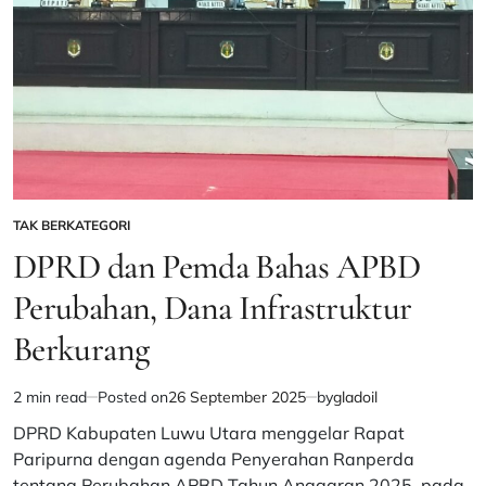
TAK BERKATEGORI
POSTED
IN
DPRD dan Pemda Bahas APBD
Perubahan, Dana Infrastruktur
Berkurang
2 min read
Posted on
26 September 2025
by
gladoil
Estimated
read
DPRD Kabupaten Luwu Utara menggelar Rapat
time
Paripurna dengan agenda Penyerahan Ranperda
tentang Perubahan APBD Tahun Anggaran 2025, pada