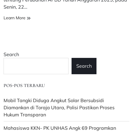
Senin, 22…
DPRD
Learn More
dan
Pemda
Bahas
APBD
Perubahan,
Search
Dana
Infrastruktur
Search
Berkurang
POS-POS TERBARU
Mobil Tangki Diduga Angkut Solar Bersubsidi
Diamankan di Toraja Utara, Polisi Pastikan Proses
Hukum Transparan
Mahasiswa KKN- PK UNHAS Angk 69 Programkan