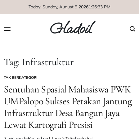
Skip
Today: Sunday, August 9 2026
1
:
26
:
33
PM
to
content
Gladoil
Tag:
Infrastruktur
TAK BERKATEGORI
POSTED
IN
Sentuhan Spasial Mahasiswa PWK
UMPalopo Sukses Petakan Jantung
Infrastruktur Desa Bangun Jaya
Lewat Kartografi Presisi
2 min read
Posted on
1 June 2026
by
gladoil