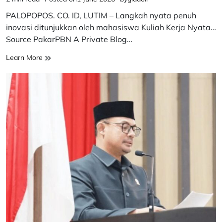
Estimated
read
PALOPOPOS. CO. ID, LUTIM – Langkah nyata penuh
time
inovasi ditunjukkan oleh mahasiswa Kuliah Kerja Nyata…
Source PakarPBN A Private Blog…
Sentuhan
Learn More
Spasial
Mahasiswa
PWK
UMPalopo
Sukses
Petakan
Jantung
Infrastruktur
Desa
Bangun
Jaya
Lewat
Kartografi
Presisi