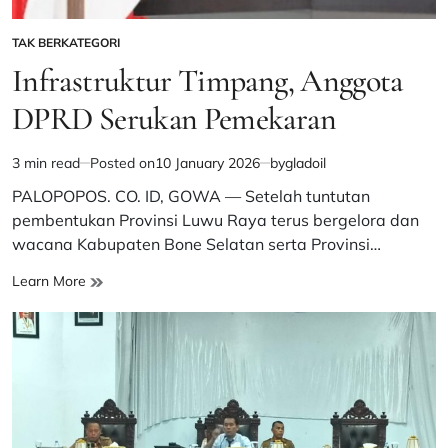
TAK BERKATEGORI
POSTED
IN
Infrastruktur Timpang, Anggota
DPRD Serukan Pemekaran
3 min read
Posted on
10 January 2026
by
gladoil
Estimated
read
PALOPOPOS. CO. ID, GOWA — Setelah tuntutan
time
pembentukan Provinsi Luwu Raya terus bergelora dan
wacana Kabupaten Bone Selatan serta Provinsi…
Infrastruktur
Learn More
Timpang,
Anggota
DPRD
Serukan
Pemekaran