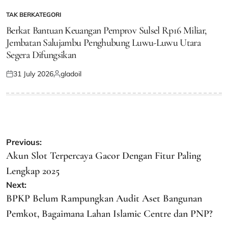
TAK BERKATEGORI
POSTED
IN
Berkat Bantuan Keuangan Pemprov Sulsel Rp16 Miliar,
Jembatan Salujambu Penghubung Luwu-Luwu Utara
Segera Difungsikan
31 July 2026
gladoil
Posted
Posted
on
by
Post
Previous:
navigation
Akun Slot Terpercaya Gacor Dengan Fitur Paling
Lengkap 2025
Next:
BPKP Belum Rampungkan Audit Aset Bangunan
Pemkot, Bagaimana Lahan Islamic Centre dan PNP?