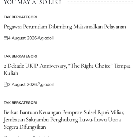
YOU MAY ALSO LIKE
TAK BERKATEGORI
POSTED
IN
Pegawai Perumdam Dibimbing Maksimalkan Pelayanan
4 August 2026
gladoil
Posted
Posted
on
by
TAK BERKATEGORI
POSTED
IN
2 Dekade UKJP Anniversary, “The Right Choice” Tempat
Kuliah
2 August 2026
gladoil
Posted
Posted
on
by
TAK BERKATEGORI
POSTED
IN
Berkat Bantuan Keuangan Pemprov Sulsel Rp16 Miliar,
Jembatan Salujambu Penghubung Luwu-Luwu Utara
Segera Difungsikan