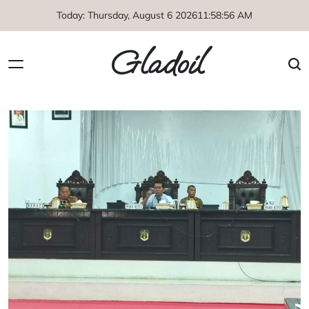
Skip
Today: Thursday, August 6 2026
11
:
58
:
56
AM
to
content
Gladoil