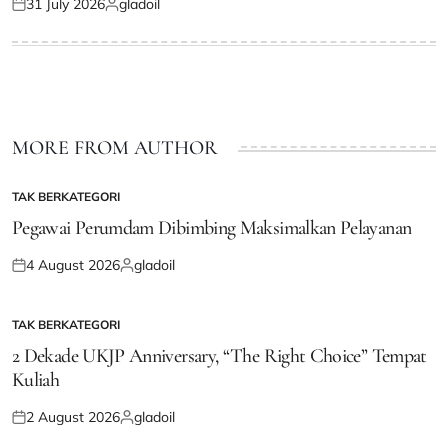
31 July 2026
gladoil
Posted
Posted
on
by
MORE FROM AUTHOR
TAK BERKATEGORI
POSTED
IN
Pegawai Perumdam Dibimbing Maksimalkan Pelayanan
4 August 2026
gladoil
Posted
Posted
on
by
TAK BERKATEGORI
POSTED
IN
2 Dekade UKJP Anniversary, “The Right Choice” Tempat
Kuliah
2 August 2026
gladoil
Posted
Posted
on
by