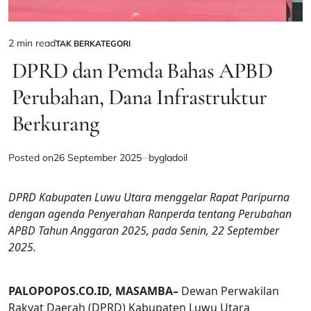
2 min read
TAK BERKATEGORI
Estimated
POSTED
IN
DPRD dan Pemda Bahas APBD
read
time
Perubahan, Dana Infrastruktur
Berkurang
Posted on
26 September 2025
by
gladoil
DPRD Kabupaten Luwu Utara menggelar Rapat Paripurna
dengan agenda Penyerahan Ranperda tentang Perubahan
APBD Tahun Anggaran 2025, pada Senin, 22 September
2025.
PALOPOPOS.CO.ID, MASAMBA–
Dewan Perwakilan
Rakyat Daerah (DPRD) Kabupaten Luwu Utara