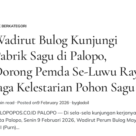
Usung
Megawati
di
Pilpres
K BERKATEGORI
STED
2029
adirut Bulog Kunjungi
untuk
Jaga
abrik Sagu di Palopo,
Soliditas
dan
Elektabilitas
orong Pemda Se-Luwu Ra
Partai
aga Kelestarian Pohon Sagu
in read
Posted on
9 February 2026
by
gladoil
imated
d
LOPOPOS.CO.ID PALOPO — Di sela-sela kunjungan kerjanya
e
ta Palopo, Senin 9 Februari 2026, Wadirut Perum Bulog May
I (Purn)…