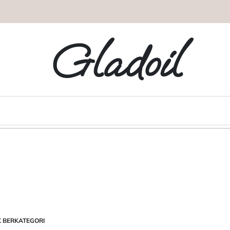
Gladoil
K BERKATEGORI
STED