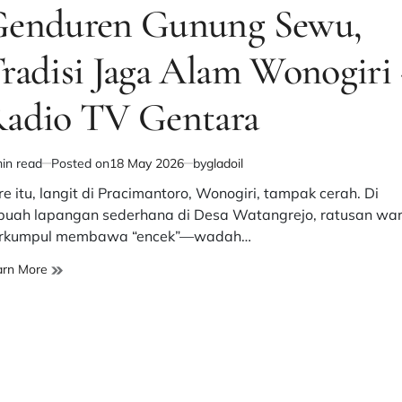
enduren Gunung Sewu,
radisi Jaga Alam Wonogiri
adio TV Gentara
in read
Posted on
18 May 2026
by
gladoil
imated
d
re itu, langit di Pracimantoro, Wonogiri, tampak cerah. Di
e
buah lapangan sederhana di Desa Watangrejo, ratusan wa
rkumpul membawa “encek”—wadah…
Genduren
arn More
Gunung
Sewu,
Tradisi
Jaga
Alam
Wonogiri
–