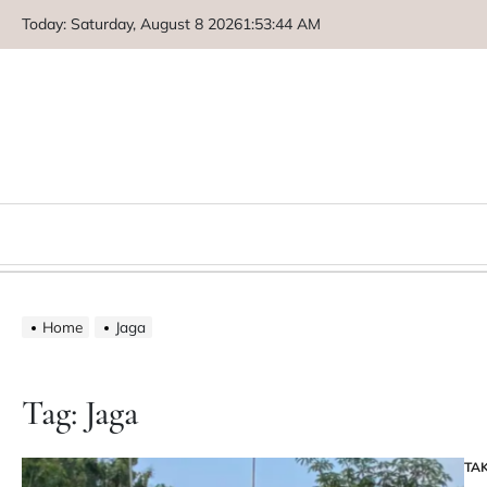
Skip
Today: Saturday, August 8 2026
1
:
53
:
45
AM
to
content
Home
Jaga
Tag:
Jaga
TA
PO