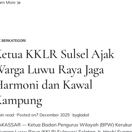
Wadirut
arn More
Bulog
Kunjungi
Pabrik
Sagu
di
Palopo,
K BERKATEGORI
STED
Dorong
etua KKLR Sulsel Ajak
Pemda
Se-
arga Luwu Raya Jaga
Luwu
Raya
Jaga
armoni dan Kawal
Kelestarian
Pohon
Kampung
Sagu
in read
Posted on
7 December 2025
by
gladoil
imated
d
KASSAR — Ketua Badan Pengurus Wilayah (BPW) Keruku
e
luarga Luwu Raya (KKLR) Sulawesi Selatan, Ir. Hasbi Syam