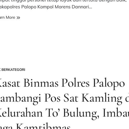
kapolres Palopo Kompol Morens Dannari…
Wakapolres
arn More
Palopo
Sidak
Aspol,
Ingatkan
Personel
Jaga
Kebersihan
dan
K BERKATEGORI
Disiplin
STED
asat Binmas Polres Palopo
ambangi Pos Sat Kamling 
elurahan To’ Bulung, Imba
aga Kamtibmas