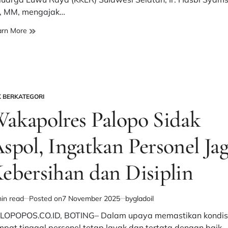
i, MM, mengajak…
Ketua
arn More
KKLR
Sulsel
Ajak
Warga
Luwu
Raya
K BERKATEGORI
STED
Jaga
akapolres Palopo Sidak
Harmoni
dan
spol, Ingatkan Personel Ja
Kawal
Kampung
ebersihan dan Disiplin
in read
Posted on
7 November 2025
by
gladoil
imated
d
LOPOPOS.CO.ID, BOTING– Dalam upaya memastikan kondis
e
mpat tinggal personel tetap layak dan tertata dengan baik,