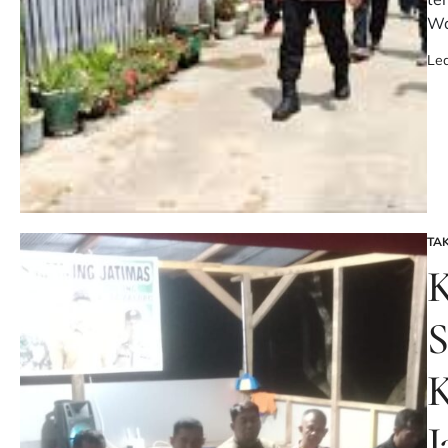
Wa
Le
TA
PO
IN
K
S
K
J