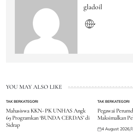
gladoil
YOU MAY ALSO LIKE
TAK BERKATEGORI
TAK BERKATEGORI
POSTED
POSTED
IN
IN
Mahasiswa KKN- PK UNHAS Angk
Pegawai Perum
69 Programkan ‘BUNDA CERDAS’ di
Maksimalkan Pe
Sidrap
4 August 2026
Posted
P