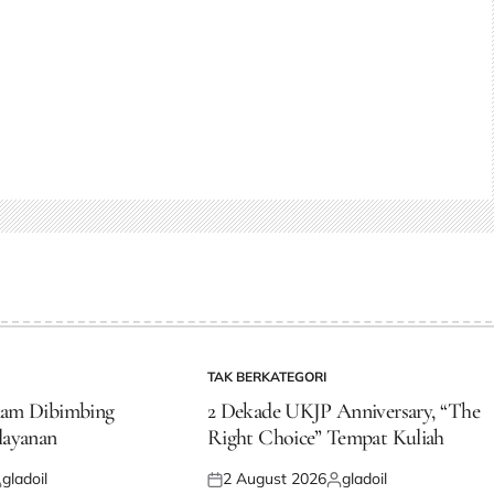
TAK BERKATEGORI
POSTED
IN
dam Dibimbing
2 Dekade UKJP Anniversary, “The
layanan
Right Choice” Tempat Kuliah
gladoil
2 August 2026
gladoil
osted
Posted
Posted