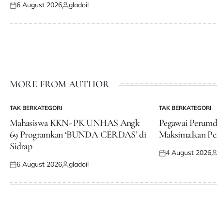
6 August 2026
gladoil
on
b
Posted
Posted
on
by
MORE FROM AUTHOR
TAK BERKATEGORI
TAK BERKATEGORI
POSTED
POSTED
IN
IN
Mahasiswa KKN- PK UNHAS Angk
Pegawai Perum
69 Programkan ‘BUNDA CERDAS’ di
Maksimalkan Pe
Sidrap
4 August 2026
Posted
P
6 August 2026
gladoil
on
b
Posted
Posted
on
by