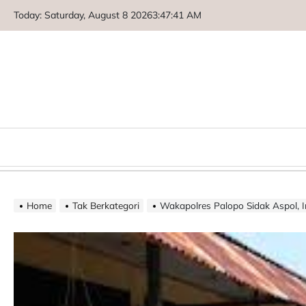
Skip
Today: Saturday, August 8 2026
3
:
47
:
43
AM
to
content
Home
Tak Berkategori
Wakapolres Palopo Sidak Aspol, Inga