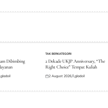
y
on
by
TAK BERKATEGORI
POSTED
IN
dam Dibimbing
2 Dekade UKJP Anniversary, “The
layanan
Right Choice” Tempat Kuliah
gladoil
2 August 2026
gladoil
osted
Posted
Posted
y
on
by