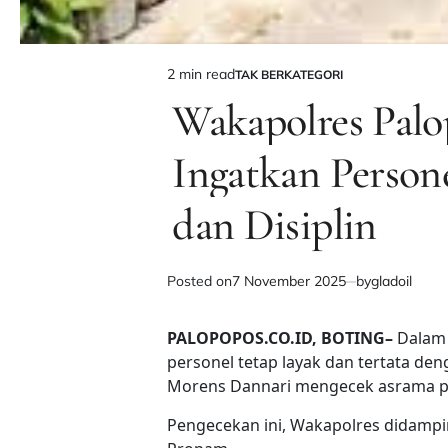
2 min read
TAK BERKATEGORI
Estimated
POSTED
IN
Wakapolres Palo
read
time
Ingatkan Persone
dan Disiplin
Posted on
7 November 2025
by
gladoil
PALOPOPOS.CO.ID, BOTING–
Dalam 
personel tetap layak dan tertata de
Morens Dannari mengecek asrama pol
Pengecekan ini, Wakapolres didampi