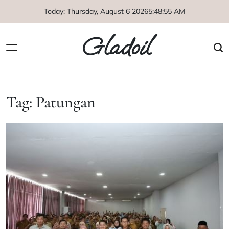
Skip
Today: Thursday, August 6 2026
5
:
48
:
56
AM
to
content
Gladoil
Tag:
Patungan