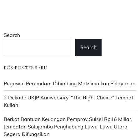
Luwu,
APBD
dan
APBDes
Patungan
Search
Bayar
Iuran
Search
BPJamsostek
100
Peserta
POS-POS TERBARU
Perdesa
Pegawai Perumdam Dibimbing Maksimalkan Pelayanan
2 Dekade UKJP Anniversary, “The Right Choice” Tempat
Kuliah
Berkat Bantuan Keuangan Pemprov Sulsel Rp16 Miliar,
Jembatan Salujambu Penghubung Luwu-Luwu Utara
Segera Difungsikan