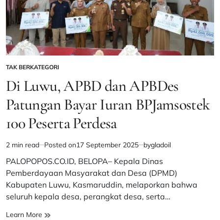
TAK BERKATEGORI
POSTED
IN
Di Luwu, APBD dan APBDes
Patungan Bayar Iuran BPJamsostek
100 Peserta Perdesa
2 min read
Posted on
17 September 2025
by
gladoil
Estimated
read
PALOPOPOS.CO.ID, BELOPA– Kepala Dinas
time
Pemberdayaan Masyarakat dan Desa (DPMD)
Kabupaten Luwu, Kasmaruddin, melaporkan bahwa
seluruh kepala desa, perangkat desa, serta…
Di
Learn More