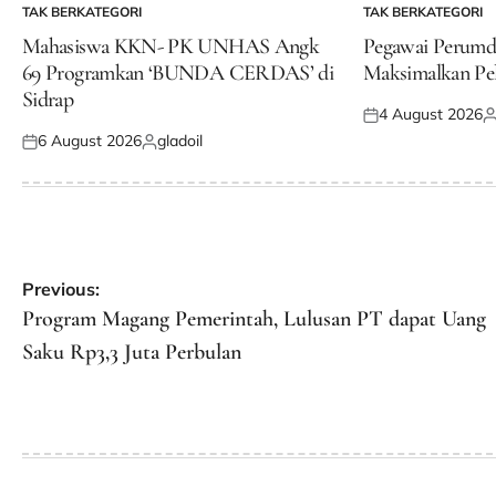
TAK BERKATEGORI
TAK BERKATEGORI
POSTED
POSTED
IN
IN
Mahasiswa KKN- PK UNHAS Angk
Pegawai Perum
69 Programkan ‘BUNDA CERDAS’ di
Maksimalkan Pe
Sidrap
4 August 2026
Posted
P
6 August 2026
gladoil
on
b
Posted
Posted
on
by
Post
Previous:
navigation
Program Magang Pemerintah, Lulusan PT dapat Uang
Saku Rp3,3 Juta Perbulan