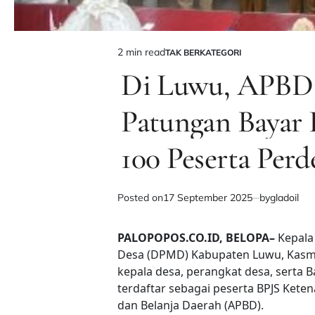
2 min read
TAK BERKATEGORI
Estimated
POSTED
IN
Di Luwu, APBD
read
time
Patungan Bayar 
100 Peserta Perd
Posted on
17 September 2025
by
gladoil
PALOPOPOS.CO.ID, BELOPA–
Kepala
Desa (DPMD) Kabupaten Luwu, Kasm
kepala desa, perangkat desa, serta
terdaftar sebagai peserta BPJS Ket
dan Belanja Daerah (APBD).