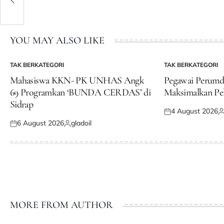
YOU MAY ALSO LIKE
TAK BERKATEGORI
TAK BERKATEGORI
POSTED
POSTED
IN
IN
Mahasiswa KKN- PK UNHAS Angk
Pegawai Perum
69 Programkan ‘BUNDA CERDAS’ di
Maksimalkan Pe
Sidrap
4 August 2026
Posted
P
6 August 2026
gladoil
on
b
Posted
Posted
on
by
MORE FROM AUTHOR