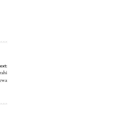
ext:
rahi
mewa