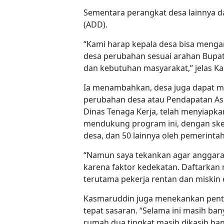
Sementara perangkat desa lainnya da
(ADD).
“Kami harap kepala desa bisa menga
desa perubahan sesuai arahan Bupati.
dan kebutuhan masyarakat,” jelas K
Ia menambahkan, desa juga dapat m
perubahan desa atau Pendapatan As
Dinas Tenaga Kerja, telah menyiapk
mendukung program ini, dengan skem
desa, dan 50 lainnya oleh pemerinta
“Namun saya tekankan agar anggaran
karena faktor kedekatan. Daftarkan 
terutama pekerja rentan dan miskin e
Kasmaruddin juga menekankan pentin
tepat sasaran. “Selama ini masih ba
rumah dua tingkat masih dikasih bant