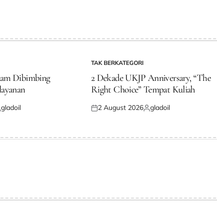
TAK BERKATEGORI
POSTED
IN
dam Dibimbing
2 Dekade UKJP Anniversary, “The
layanan
Right Choice” Tempat Kuliah
gladoil
2 August 2026
gladoil
osted
Posted
Posted
y
on
by