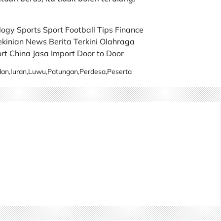
logy
Sports
Sport
Football
Tips
Finance
ekinian
News
Berita Terkini
Olahraga
rt China
Jasa Import Door to Door
dan
,
Iuran
,
Luwu
,
Patungan
,
Perdesa
,
Peserta