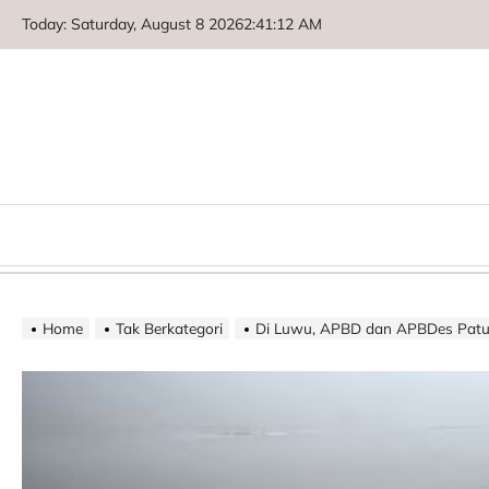
Skip
Today: Saturday, August 8 2026
2
:
41
:
13
AM
to
content
Home
Tak Berkategori
Di Luwu, APBD dan APBDes Patungan B