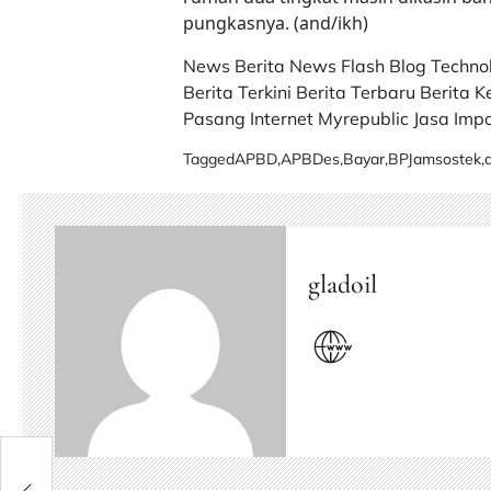
pungkasnya. (and/ikh)
News
Berita
News Flash
Blog
Techno
Berita Terkini
Berita Terbaru
Berita K
Pasang Internet Myrepublic
Jasa Impo
Tagged
APBD
,
APBDes
,
Bayar
,
BPJamsostek
,
gladoil
san