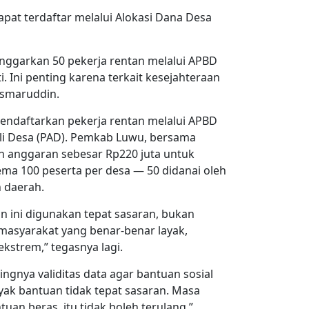
pat terdaftar melalui Alokasi Dana Desa
nggarkan 50 pekerja rentan melalui APBD
 Ini penting karena terkait kesejahteraan
asmaruddin.
endaftarkan pekerja rentan melalui APBD
li Desa (PAD). Pemkab Luwu, bersama
an anggaran sebesar Rp220 juta untuk
a 100 peserta per desa — 50 didanai oleh
h daerah.
 ini digunakan tepat sasaran, bukan
masyarakat yang benar-benar layak,
kstrem,” tegasnya lagi.
gnya validitas data agar bantuan sosial
nyak bantuan tidak tepat sasaran. Masa
uan beras, itu tidak boleh terulang,”