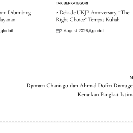
TAK BERKATEGORI
POSTED
IN
dam Dibimbing
2 Dekade UKJP Anniversary, “The
layanan
Right Choice” Tempat Kuliah
gladoil
2 August 2026
gladoil
osted
Posted
Posted
y
on
by
N
Djamari Chaniago dan Ahmad Dofiri Dianuge
Kenaikan Pangkat Isti