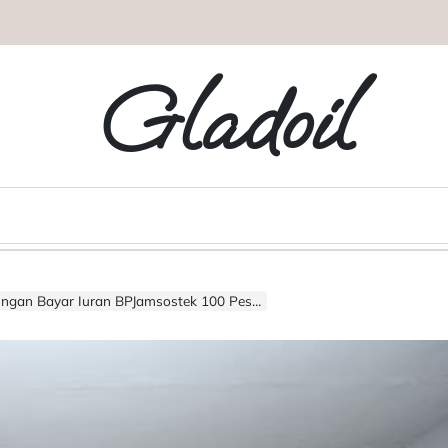
Gladoil
ayar Iuran BPJamsostek 100 Peserta Perdesa