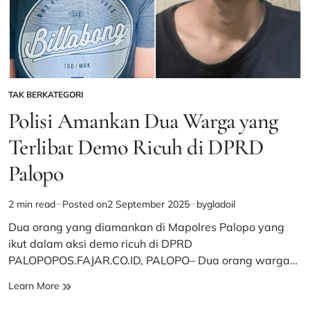
TAK BERKATEGORI
POSTED
IN
Polisi Amankan Dua Warga yang
Terlibat Demo Ricuh di DPRD
Palopo
2 min read
Posted on
2 September 2025
by
gladoil
Estimated
read
Dua orang yang diamankan di Mapolres Palopo yang
time
ikut dalam aksi demo ricuh di DPRD
PALOPOPOS.FAJAR.CO.ID, PALOPO– Dua orang warga…
Polisi
Learn More
Amankan