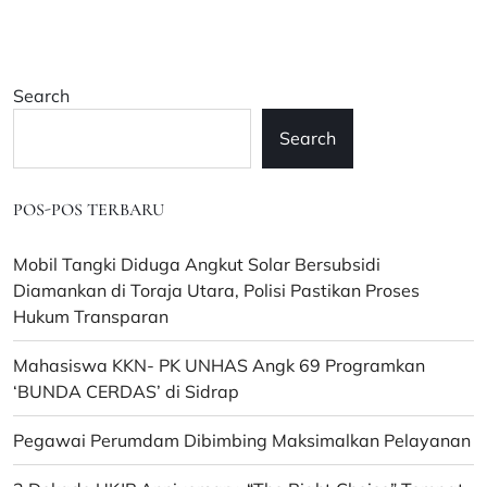
Dua
Warga
yang
Terlibat
Search
Demo
Ricuh
Search
di
DPRD
Palopo
POS-POS TERBARU
Mobil Tangki Diduga Angkut Solar Bersubsidi
Diamankan di Toraja Utara, Polisi Pastikan Proses
Hukum Transparan
Mahasiswa KKN- PK UNHAS Angk 69 Programkan
‘BUNDA CERDAS’ di Sidrap
Pegawai Perumdam Dibimbing Maksimalkan Pelayanan