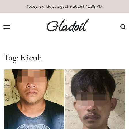
Skip
Today: Sunday, August 9 2026
1
:
41
:
39
PM
to
content
Gladoil
Tag:
Ricuh