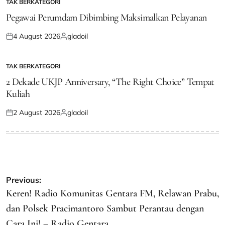
TAK BERKATEGORI
POSTED
IN
Pegawai Perumdam Dibimbing Maksimalkan Pelayanan
4 August 2026
gladoil
Posted
Posted
on
by
TAK BERKATEGORI
POSTED
IN
2 Dekade UKJP Anniversary, “The Right Choice” Tempat
Kuliah
2 August 2026
gladoil
Posted
Posted
on
by
Post
Previous:
navigation
Keren! Radio Komunitas Gentara FM, Relawan Prabu,
dan Polsek Pracimantoro Sambut Perantau dengan
Cara Ini! – Radio Gentara