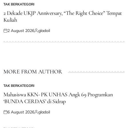
TAK BERKATEGORI
POSTED
IN
2 Dekade UKJP Anniversary, “The Right Choice” Tempat
Kuliah
2 August 2026
gladoil
Posted
Posted
on
by
MORE FROM AUTHOR
TAK BERKATEGORI
POSTED
IN
Mahasiswa KKN- PK UNHAS Angk 69 Programkan
‘BUNDA CERDAS’ di Sidrap
6 August 2026
gladoil
Posted
Posted
on
by