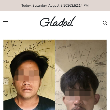
Skip
Today: Saturday, August 8 2026
3
:
52
:
14
PM
to
content
Gladoil