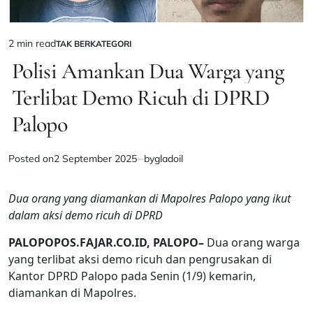
2 min read
TAK BERKATEGORI
Estimated
POSTED
IN
Polisi Amankan Dua Warga yang
read
time
Terlibat Demo Ricuh di DPRD
Palopo
Posted on
2 September 2025
by
gladoil
Dua orang yang diamankan di Mapolres Palopo yang ikut
dalam aksi demo ricuh di DPRD
PALOPOPOS.FAJAR.CO.ID, PALOPO–
Dua orang warga
yang terlibat aksi demo ricuh dan pengrusakan di
Kantor DPRD Palopo pada Senin (1/9) kemarin,
diamankan di Mapolres.