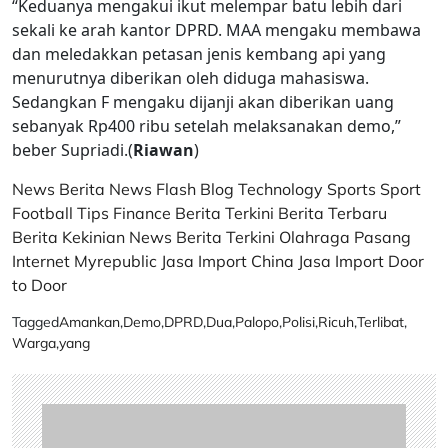
“Keduanya mengakui ikut melempar batu lebih dari
sekali ke arah kantor DPRD. MAA mengaku membawa
dan meledakkan petasan jenis kembang api yang
menurutnya diberikan oleh diduga mahasiswa.
Sedangkan F mengaku dijanji akan diberikan uang
sebanyak Rp400 ribu setelah melaksanakan demo,”
beber Supriadi.(
Riawan
)
News
Berita
News Flash
Blog
Technology
Sports
Sport
Football
Tips
Finance
Berita Terkini
Berita Terbaru
Berita Kekinian
News
Berita Terkini
Olahraga
Pasang
Internet Myrepublic
Jasa Import China
Jasa Import Door
to Door
Tagged
Amankan
,
Demo
,
DPRD
,
Dua
,
Palopo
,
Polisi
,
Ricuh
,
Terlibat
,
Warga
,
yang