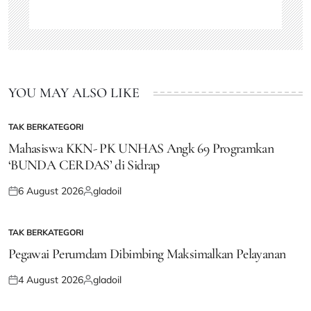
YOU MAY ALSO LIKE
TAK BERKATEGORI
POSTED
IN
Mahasiswa KKN- PK UNHAS Angk 69 Programkan
‘BUNDA CERDAS’ di Sidrap
6 August 2026
gladoil
Posted
Posted
on
by
TAK BERKATEGORI
POSTED
IN
Pegawai Perumdam Dibimbing Maksimalkan Pelayanan
4 August 2026
gladoil
Posted
Posted
on
by