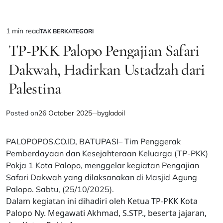
1 min read
TAK BERKATEGORI
Estimated
POSTED
IN
TP-PKK Palopo Pengajian Safari
read
time
Dakwah, Hadirkan Ustadzah dari
Palestina
Posted on
26 October 2025
by
gladoil
PALOPOPOS.CO.ID, BATUPASI– Tim Penggerak
Pemberdayaan dan Kesejahteraan Keluarga (TP-PKK)
Pokja 1 Kota Palopo, menggelar kegiatan Pengajian
Safari Dakwah yang dilaksanakan di Masjid Agung
Palopo. Sabtu, (25/10/2025).
Dalam kegiatan ini dihadiri oleh Ketua TP-PKK Kota
Palopo Ny. Megawati Akhmad, S.STP., beserta jajaran,