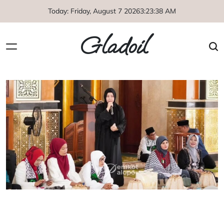
Skip
Today: Friday, August 7 2026
3
:
23
:
38
AM
to
content
Gladoil