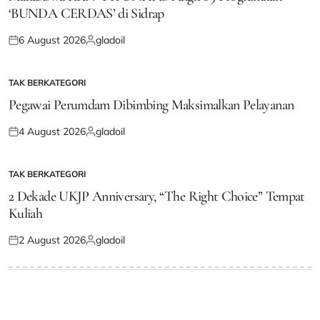
‘BUNDA CERDAS’ di Sidrap
6 August 2026
gladoil
Posted
Posted
on
by
TAK BERKATEGORI
POSTED
IN
Pegawai Perumdam Dibimbing Maksimalkan Pelayanan
4 August 2026
gladoil
Posted
Posted
on
by
TAK BERKATEGORI
POSTED
IN
2 Dekade UKJP Anniversary, “The Right Choice” Tempat
Kuliah
2 August 2026
gladoil
Posted
Posted
on
by