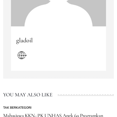
gladoil
YOU MAY ALSO LIKE
TAK BERKATEGORI
POSTED
IN
Mahasiswa KKN- PK UNHAS Angk 69 Programkan