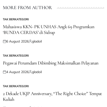
MORE FROM AUTHOR
TAK BERKATEGORI
POSTED
IN
Mahasiswa KKN- PK UNHAS Angk 69 Programkan
‘BUNDA CERDAS’ di Sidrap
6 August 2026
gladoil
Posted
Posted
on
by
TAK BERKATEGORI
POSTED
IN
Pegawai Perumdam Dibimbing Maksimalkan Pelayanan
4 August 2026
gladoil
Posted
Posted
on
by
TAK BERKATEGORI
POSTED
IN
2 Dekade UKJP Anniversary, “The Right Choice” Tempat
Kuliah