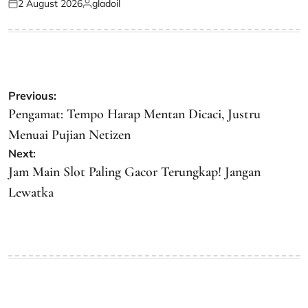
2 August 2026
gladoil
Posted
Posted
on
by
Post
Previous:
navigation
Pengamat: Tempo Harap Mentan Dicaci, Justru
Menuai Pujian Netizen
Next:
Jam Main Slot Paling Gacor Terungkap! Jangan
Lewatka