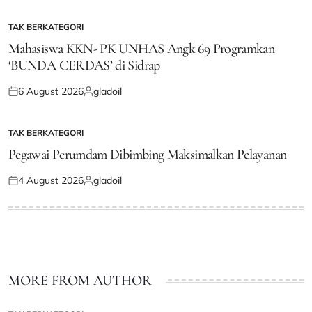
on
by
TAK BERKATEGORI
POSTED
IN
Mahasiswa KKN- PK UNHAS Angk 69 Programkan
‘BUNDA CERDAS’ di Sidrap
6 August 2026
gladoil
Posted
Posted
on
by
TAK BERKATEGORI
POSTED
IN
Pegawai Perumdam Dibimbing Maksimalkan Pelayanan
4 August 2026
gladoil
Posted
Posted
on
by
MORE FROM AUTHOR