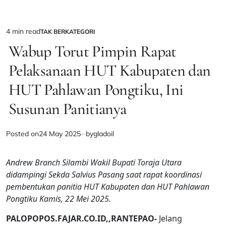
4 min read
TAK BERKATEGORI
Estimated
POSTED
IN
Wabup Torut Pimpin Rapat
read
time
Pelaksanaan HUT Kabupaten dan
HUT Pahlawan Pongtiku, Ini
Susunan Panitianya
Posted on
24 May 2025
by
gladoil
Andrew Branch Silambi Wakil Bupati Toraja Utara
didampingi Sekda Salvius Pasang saat rapat koordinasi
pembentukan panitia HUT Kabupaten dan HUT Pahlawan
Pongtiku Kamis, 22 Mei 2025.
PALOPOPOS.FAJAR.CO.ID,,RANTEPAO-
Jelang