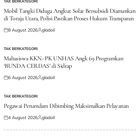
TAK BERKATEGORI
POSTED
IN
Mobil Tangki Diduga Angkut Solar Bersubsidi Diamankan
di Toraja Utara, Polisi Pastikan Proses Hukum Transparan
8 August 2026
gladoil
Posted
Posted
on
by
TAK BERKATEGORI
POSTED
IN
Mahasiswa KKN- PK UNHAS Angk 69 Programkan
‘BUNDA CERDAS’ di Sidrap
6 August 2026
gladoil
Posted
Posted
on
by
TAK BERKATEGORI
POSTED
IN
Pegawai Perumdam Dibimbing Maksimalkan Pelayanan
4 August 2026
gladoil
Posted
Posted
on
by