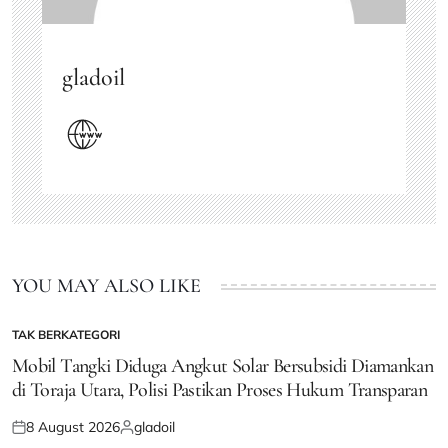
gladoil
YOU MAY ALSO LIKE
TAK BERKATEGORI
POSTED
IN
Mobil Tangki Diduga Angkut Solar Bersubsidi Diamankan
di Toraja Utara, Polisi Pastikan Proses Hukum Transparan
8 August 2026
gladoil
Posted
Posted