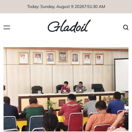
Skip
Today: Sunday, August 9 2026
7
:
51
:
31
AM
to
content
Gladoil